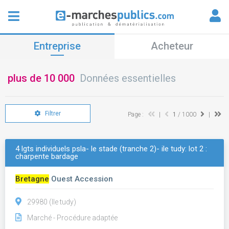
Entreprise
Acheteur
plus de 10 000
Données essentielles
Filtrer
Page :
|
1
/ 1000
|
4 lgts individuels psla- le stade (tranche 2)- ile tudy: lot 2 :
charpente bardage
Bretagne
Ouest Accession
29980 (Ile tudy)
Marché - Procédure adaptée