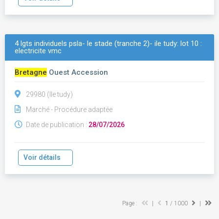
4 lgts individuels psla- le stade (tranche 2)- ile tudy: lot 10 :
electricite vmc
Bretagne
Ouest Accession
29980 (Ile tudy)
Marché - Procédure adaptée
Date de publication :
28/07/2026
Voir détails
Page :
|
1
/ 1000
|