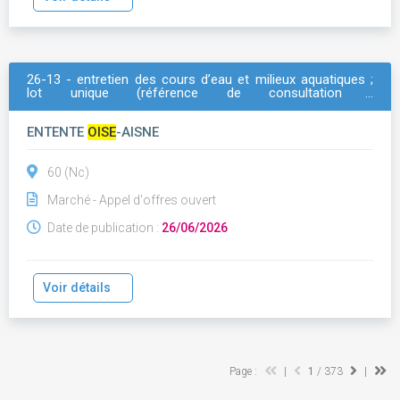
26-13 - entretien des cours d’eau et milieux aquatiques ;
lot unique (référence de consultation :
entretien_cours_eau_gema)
ENTENTE
OISE
-AISNE
60 (Nc)
Marché - Appel d'offres ouvert
Date de publication :
26/06/2026
Voir détails
Page :
|
1
/ 373
|