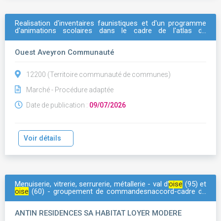
Realisation d'inventaires faunistiques et d'un programme
d'animations scolaires dans le cadre de l'atlas de
biodiversite intercommunal de ouest aveyron
communaute: lot 1: spécialité ornithologie
Ouest Aveyron Communauté
12200 (Territoire communauté de communes)
Marché - Procédure adaptée
Date de publication :
09/07/2026
Voir détails
Menuiserie, vitrerie, serrurerie, métallerie - val d’
oise
(95) et
oise
(60) - groupement de commandesnaccord-cadre de
travaux d'entretien courant en parties communes et
parties privatives sur le patrimoine d'antin residences, cph
ANTIN RESIDENCES SA HABITAT LOYER MODERE
arcade vyv et de l'alfi