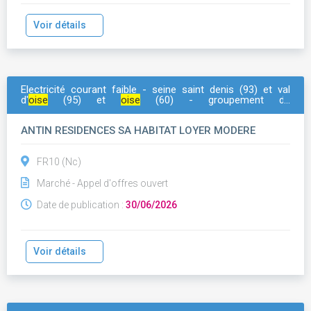
Voir détails
Electricité courant faible - seine saint denis (93) et val
d'
oise
(95) et
oise
(60) - groupement de
commandesnaccord-cadre de travaux d'entretien courant
en parties communes et parties privatives sur le
ANTIN RESIDENCES SA HABITAT LOYER MODERE
patrimoine d'antin residences, cph arcade vyv et de l
FR10 (Nc)
Marché - Appel d'offres ouvert
Date de publication :
30/06/2026
Voir détails