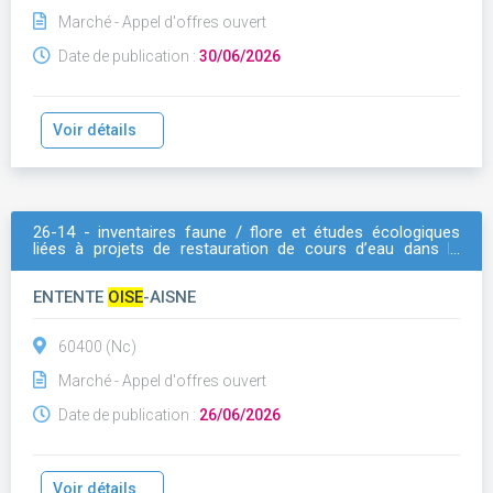
Marché - Appel d'offres ouvert
Date de publication :
30/06/2026
Voir détails
26-14 - inventaires faune / flore et études écologiques
liées à projets de restauration de cours d’eau dans le
noyonnais (60) ; lot unique (référence de consultation :
inventaire-faune-flore-etudes)
ENTENTE
OISE
-AISNE
60400 (Nc)
Marché - Appel d'offres ouvert
Date de publication :
26/06/2026
Voir détails