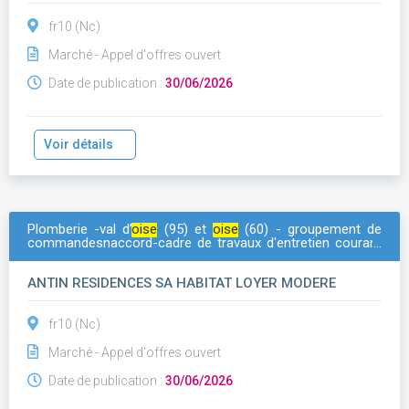
fr10 (Nc)
Marché - Appel d'offres ouvert
Date de publication :
30/06/2026
Voir détails
Plomberie -val d’
oise
(95) et
oise
(60) - groupement de
commandesnaccord-cadre de travaux d'entretien courant
en parties communes et parties privatives sur le
patrimoine d'antin residences, cph arcade vyv et de l'alfi
ANTIN RESIDENCES SA HABITAT LOYER MODERE
fr10 (Nc)
Marché - Appel d'offres ouvert
Date de publication :
30/06/2026