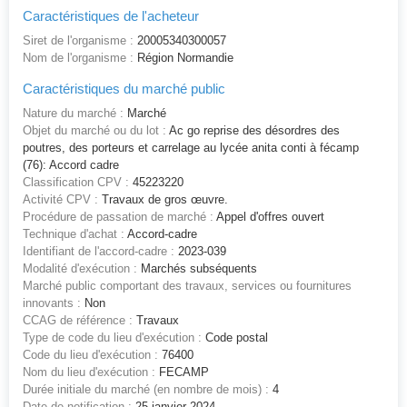
Caractéristiques de l'acheteur
Siret de l'organisme :
20005340300057
Nom de l'organisme :
Région Normandie
Caractéristiques du marché public
Nature du marché :
Marché
Objet du marché ou du lot :
Ac go reprise des désordres des
poutres, des porteurs et carrelage au lycée anita conti à fécamp
(76): Accord cadre
Classification CPV :
45223220
Activité CPV :
Travaux de gros œuvre.
Procédure de passation de marché :
Appel d'offres ouvert
Technique d'achat :
Accord-cadre
Identifiant de l'accord-cadre :
2023-039
Modalité d'exécution :
Marchés subséquents
Marché public comportant des travaux, services ou fournitures
innovants :
Non
CCAG de référence :
Travaux
Type de code du lieu d'exécution :
Code postal
Code du lieu d'exécution :
76400
Nom du lieu d'exécution :
FECAMP
Durée initiale du marché (en nombre de mois) :
4
Date de notification :
25 janvier 2024