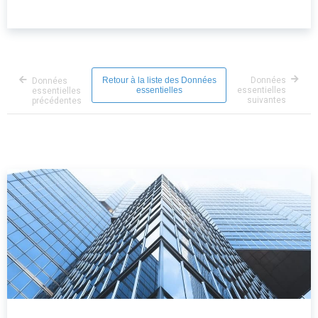
Retour à la liste des Données
Données
Données
essentielles
essentielles
essentielles
suivantes
précédentes