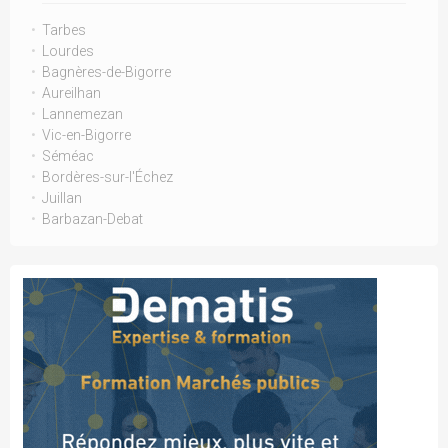
Tarbes
Lourdes
Bagnères-de-Bigorre
Aureilhan
Lannemezan
Vic-en-Bigorre
Séméac
Bordères-sur-l'Échez
Juillan
Barbazan-Debat