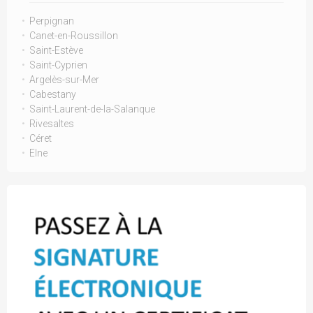
Perpignan
Canet-en-Roussillon
Saint-Estève
Saint-Cyprien
Argelès-sur-Mer
Cabestany
Saint-Laurent-de-la-Salanque
Rivesaltes
Céret
Elne