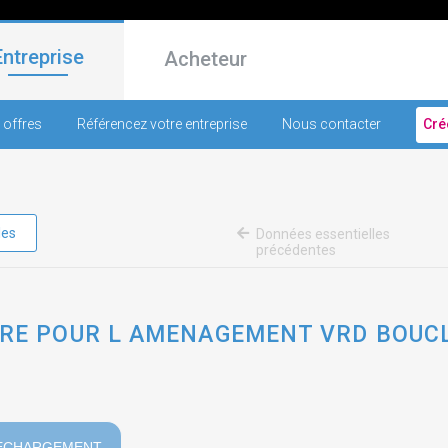
Entreprise
Acheteur
 offres
Référencez votre entreprise
Nous contacter
Cré
les
Données essentielles
précédentes
VRE POUR L AMENAGEMENT VRD BOUCL
ECHARGEMENT