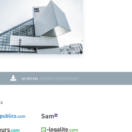
60 929 445
DOSSIERS TÉLÉCHARGÉS
ns