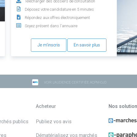
Télécharger des dossiers de consultation
Déposez votre candidature en 5 minutes
Répondez aux offres électroniquement
Soyez présent dans l'annuaire
Je m'inscris
En savoir plus
VOIR L'AUDIENCE CERTIFIÉE ACPM-OJD
Acheteur
Nos solutio
archés publics
Publiez vos avis
res
Dématérialisez vos marchés