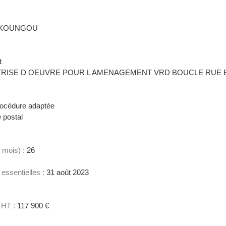
 KOUNGOU
t
TRISE D OEUVRE POUR L AMENAGEMENT VRD BOUCLE RUE 
océdure adaptée
 postal
 mois) :
26
 essentielles :
31 août 2023
 HT :
117 900 €