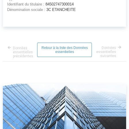
Identifiant du titulaire :
84502747300014
Dénomination sociale :
3C ETANCHEITE
Retour à la liste des Données
Données
Données
essentielles
essentielles
essentielles
suivantes
précédentes