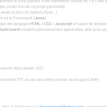
ement et vous justifiez d'une expérience réussie de 3 à 5 ans 
ges, projet d'école ou projet personnel)
erait un plus (42, Epitech, Epita...)
nt sur le Framework
Laravel
.
ique des langages
HTML / CSS / Javascript
et bases de donné
Elasticsearch
seraient particulièrement appréciées, ainsi qu'un 
ourvoir début janvier 2021
téressement, RTT, accès aux ventes privées du Groupe (LVMH)
Lettre de Motivation sur
rlrecrutement@gmail.com
, en précisant