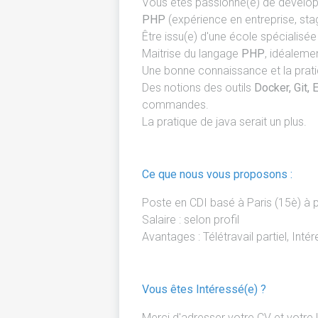
Vous êtes passionné(e) de développ
PHP
(expérience en entreprise, sta
Être issu(e) d'une école spécialisée s
Maitrise du langage
PHP
, idéaleme
Une bonne connaissance et la prat
Des notions des outils
Docker, Git, 
commandes.
La pratique de java serait un plus.
Ce que nous vous proposons :
Poste en CDI basé à Paris (15è) à p
Salaire : selon profil
Avantages : Télétravail partiel, In
Vous êtes Intéressé(e) ?
Merci d'adresser votre CV et votre 