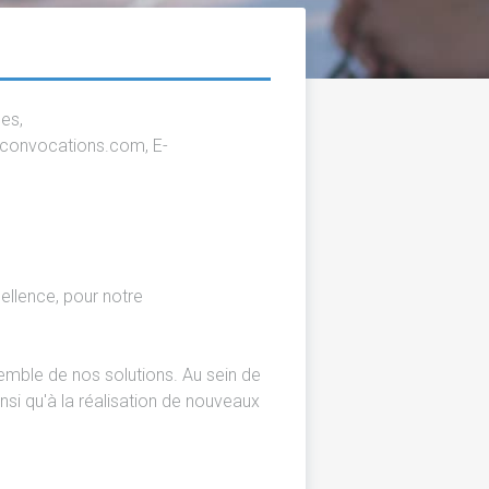
ues,
E-convocations.com, E-
ellence, pour notre
mble de nos solutions. Au sein de
nsi qu'à la réalisation de nouveaux