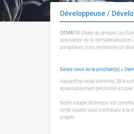
Développeuse / Dévelop
DEMATIS
(filiale du groupe Les Ec
spécialiste de la dématérialisation
parapheurs.com, recherche un déve
Serez-vous le/la prochain(e) « Dema
Aujourd'hui, nous sommes 28 à colla
épanouissement personnel et pour l
Notre équipe technique est constit
cette équipe vous contribuez à la m
projets.