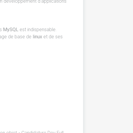
en développement d'applications
es
MySQL
est indispensable.
usage de base de
linux
et de ses
 en objet « Candidature Dev Full