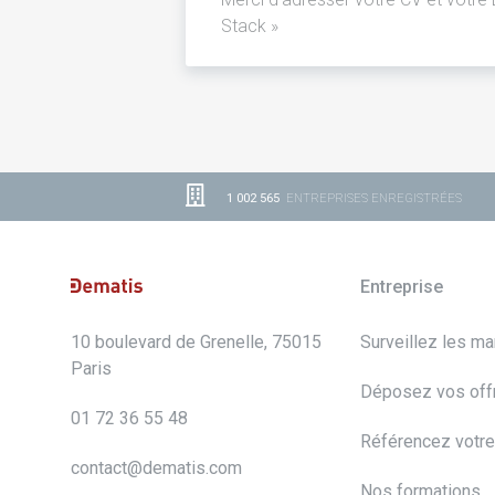
Stack »
1 002 565
ENTREPRISES ENREGISTRÉES
Entreprise
10 boulevard de Grenelle, 75015
Surveillez les m
Paris
Déposez vos off
01 72 36 55 48
Référencez votre
contact@dematis.com
Nos formations