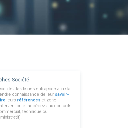
iches Société
nsultez les fiches entreprise afin de
endre connaissance de leur
savoir-
ire
leurs
références
et zone
intervention et accédez aux contacts
ommercial, technique ou
ministratif).