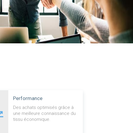
Performance
Des achats optimisés grâce à
une meilleure connaissance du
tissu économique.