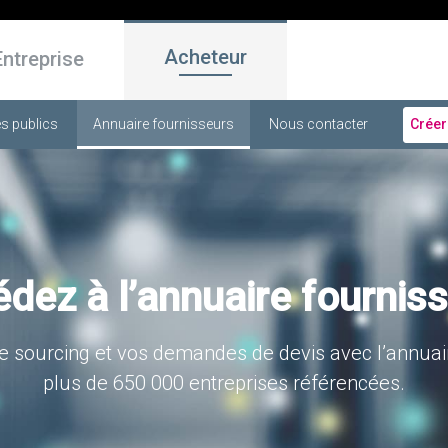
Acheteur
Entreprise
s publics
Annuaire fournisseurs
Nous contacter
Créer
dez à l’annuaire fournis
re sourcing et vos demandes de devis avec l’annuai
plus de 650 000 entreprises référencées.