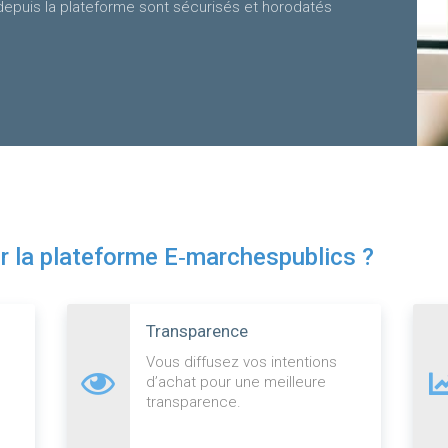
epuis la plateforme sont sécurisés et horodatés
ir la plateforme E‑marchespublics ?
Transparence
Vous diffusez vos intentions
d’achat pour une meilleure
transparence.