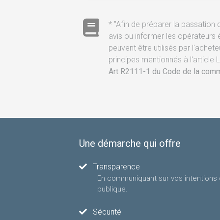
* "Afin de préparer la passation 
avis ou informer les opérateurs
peuvent être utilisés par l'achet
principes mentionnés à l'article L.
Art R2111-1 du Code de la com
Une démarche qui offre
Transparence
En communiquant sur vos intentions 
publique.
Sécurité