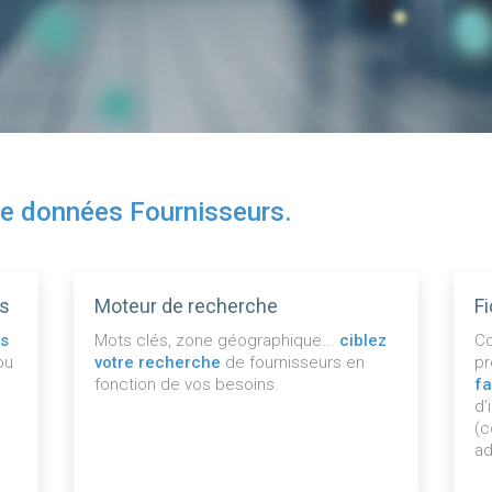
de données Fournisseurs.
es
Moteur de recherche
F
és
Mots clés, zone géographique...
ciblez
Co
ou
votre recherche
de fournisseurs en
pr
fonction de vos besoins.
fa
d’
(c
ad