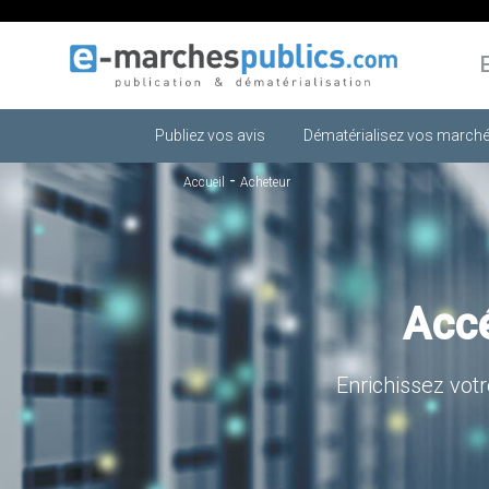
Publiez vos avis
Dématérialisez vos marché
-
Accueil
Acheteur
Accé
Enrichissez vot