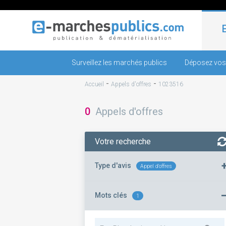
Surveillez les marchés publics
Déposez vos
-
-
Accueil
Appels d'offres
1023516
0
Appels d'offres
Votre recherche
Type d'avis
Appel d'offres
Mots clés
1