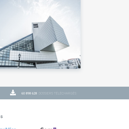
60 898 628
DOSSIERS TÉLÉCHARGÉS
ns