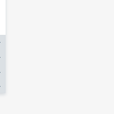
+
+
+
+