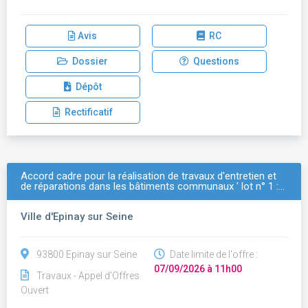
Avis
RC
Dossier
Questions
Dépôt
Rectificatif
Accord cadre pour la réalisation de travaux d'entretien et
de réparations dans les bâtiments communaux ' lot n° 1 :…
Ville d'Epinay sur Seine
93800 Epinay sur Seine
Date limite de l'offre :
07/09/2026 à 11h00
Travaux - Appel d'Offres
Ouvert