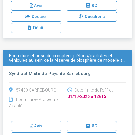
Avis
RC
Dossier
Questions
Dépôt
Fourniture et pose de compteur piétons/cyclistes et
véhicules au sein de la réserve de biosphère de moselle s…
Syndicat Mixte du Pays de Sarrebourg
57400 SARREBOURG
Date limite de l'offre :
01/10/2026 à 12h15
Fourniture - Procédure
Adaptée
Avis
RC