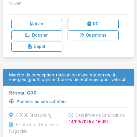
Ouvert
Avis
RC
Dossier
Questions
Dépôt
Marché de conception-réalisation d'une station multi-
énergies (gnc/biognc et bornes de recharges pour véhicul…
Réseau GDS
Accéder au site acheteur
67000 Strasbourg
Date limite de candidature :
14/09/2026 à 16h00
Fourniture - Procédure
Négociée