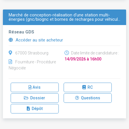
Marché de conception-réalisation d'une station multi-
énergies (gnc/biognc et bornes de recharges pour véhicul…
Réseau GDS
Accéder au site acheteur
67000 Strasbourg
Date limite de candidature :
14/09/2026 à 16h00
Fourniture - Procédure
Négociée
Avis
RC
Dossier
Questions
Dépôt