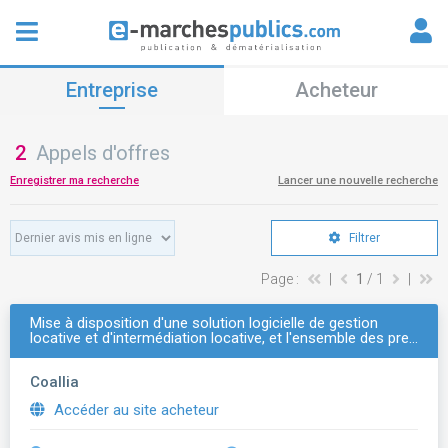
Entreprise
Acheteur
2
Appels d'offres
Enregistrer ma recherche
Lancer une nouvelle recherche
Filtrer
Page :
|
1
/ 1
|
Mise à disposition d'une solution logicielle de gestion
locative et d'intermédiation locative, et l'ensemble des pre…
Coallia
Accéder au site acheteur