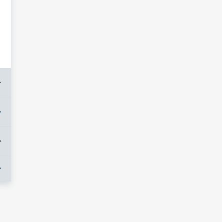
+
+
+
+