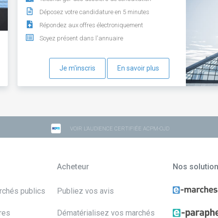
Déposez votre candidature en 5 minutes
Répondez aux offres électroniquement
Soyez présent dans l'annuaire
Je m'inscris
En savoir plus
VOIR L'AUDIENCE CERTIFIÉE ACPM-OJD
Acheteur
Nos solutio
archés publics
Publiez vos avis
res
Dématérialisez vos marchés