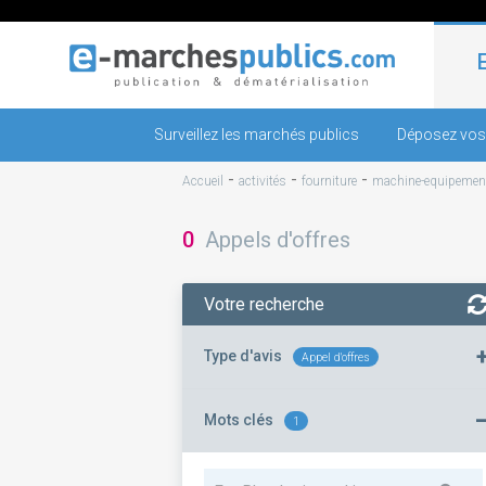
Surveillez les marchés publics
Déposez vos
-
-
-
Accueil
activités
fourniture
machine-equipemen
0
Appels d'offres
Votre recherche
Type d'avis
Appel d'offres
Mots clés
1