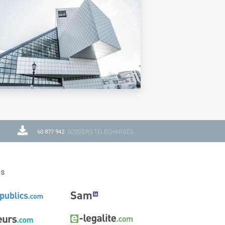
60 877 942
DOSSIERS TÉLÉCHARGÉS
ns