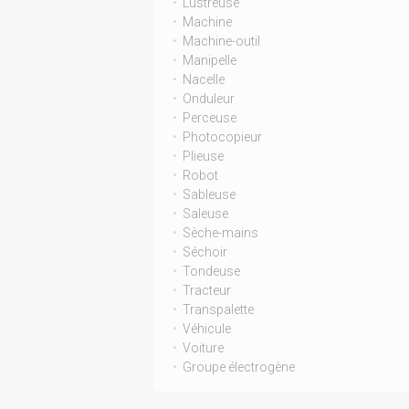
Lustreuse
Machine
Machine-outil
Manipelle
Nacelle
Onduleur
Perceuse
Photocopieur
Plieuse
Robot
Sableuse
Saleuse
Sèche-mains
Séchoir
Tondeuse
Tracteur
Transpalette
Véhicule
Voiture
Groupe électrogène