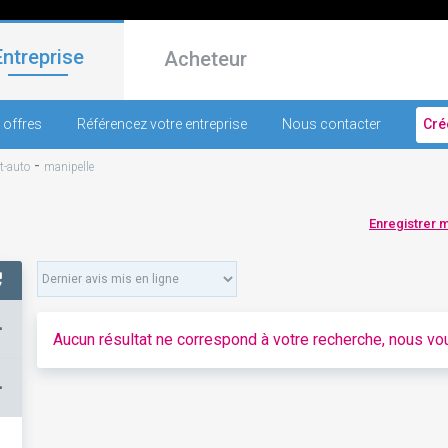
Entreprise
Acheteur
 offres
Référencez votre entreprise
Nous contacter
Cré
-
t-auto
manipelle
Enregistrer 
+
Aucun résultat ne correspond à votre recherche, nous vou
–