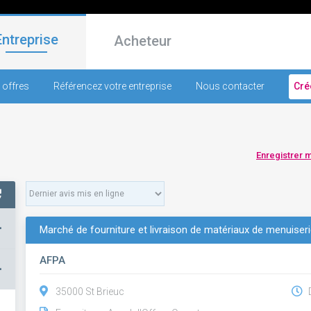
Entreprise
Acheteur
 offres
Référencez votre entreprise
Nous contacter
Cré
Enregistrer 
+
Marché de fourniture et livraison de matériaux de menuiseri
AFPA
–
35000 St Brieuc
D