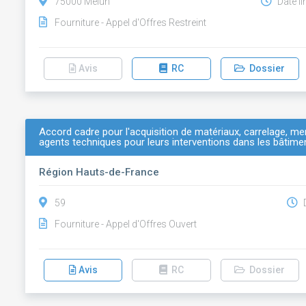
75000 Melun
Date li
Fourniture - Appel d'Offres Restreint
Avis
RC
Dossier
Accord cadre pour l'acquisition de matériaux, carrelage, m
agents techniques pour leurs interventions dans les bâtime
Région Hauts-de-France
59
D
Fourniture - Appel d'Offres Ouvert
Avis
RC
Dossier