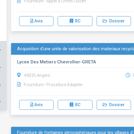
Fourniture - Appel d'Offres Ouvert
Avis
RC
Dossier
Acquisition d'une unite de valorisation des materiaux recycl
+
Lycee Des Metiers Chevrollier-GRETA
+
49035 Angers
D
+
Fourniture - Procédure Adaptée
+
Avis
RC
Dossier
Fourniture de fontaines atmosphériques pour les villages d