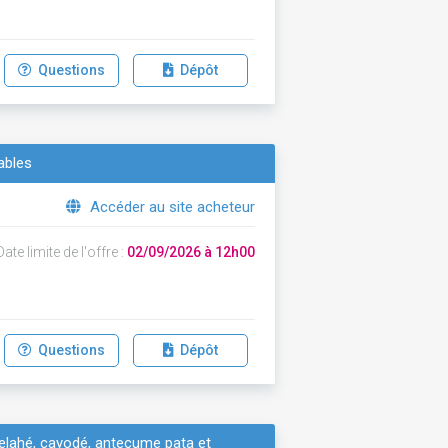
Questions
Dépôt
ables
Accéder au site acheteur
ate limite de l'offre :
02/09/2026 à 12h00
Questions
Dépôt
'elahé, cayodé, antecume pata et