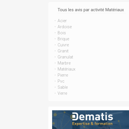
Tous les avis par activité Matériaux
Acier
Ardoise
Bois
Brique
Cuivre
Granit
Granulat
Marbre
Matériaux
Pierre
Pvc
Sable
Verre