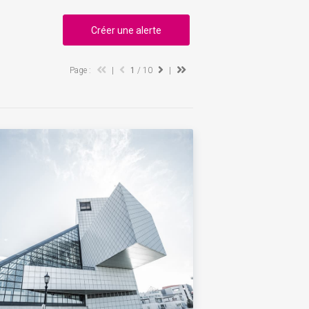
Créer une alerte
Page :
|
1
/ 10
|