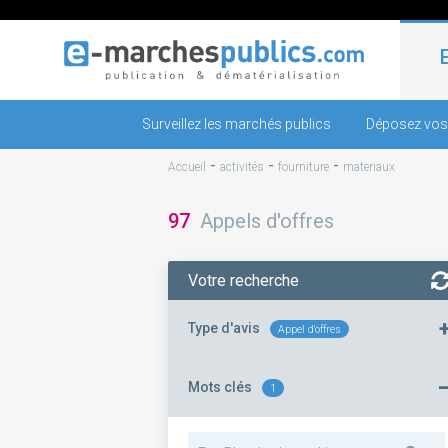
Surveillez les marchés publics
Déposez vos
-
-
-
Accueil
activités
fourniture
materiaux
97
Appels d'offres
Votre recherche
Type d'avis
Appel d'offres
Mots clés
1