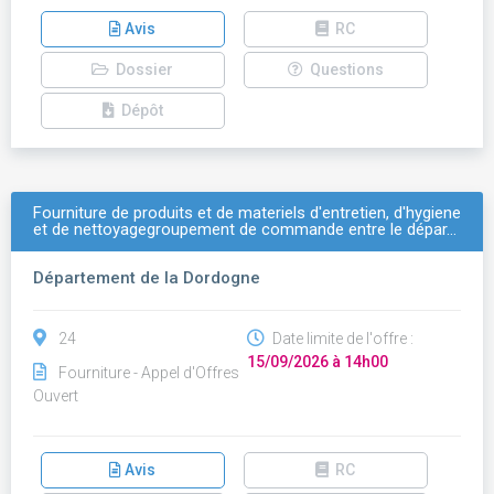
Avis
RC
Dossier
Questions
Dépôt
Fourniture de produits et de materiels d'entretien, d'hygiene
et de nettoyagegroupement de commande entre le dépar…
Département de la Dordogne
24
Date limite de l'offre :
15/09/2026 à 14h00
Fourniture - Appel d'Offres
Ouvert
Avis
RC