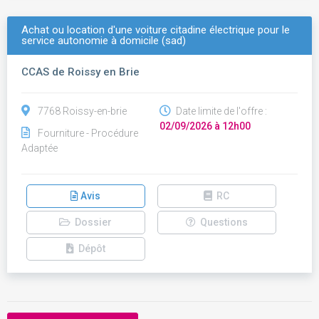
Achat ou location d'une voiture citadine électrique pour le
service autonomie à domicile (sad)
CCAS de Roissy en Brie
7768 Roissy-en-brie
Date limite de l'offre :
02/09/2026 à 12h00
Fourniture - Procédure
Adaptée
Avis
RC
Dossier
Questions
Dépôt