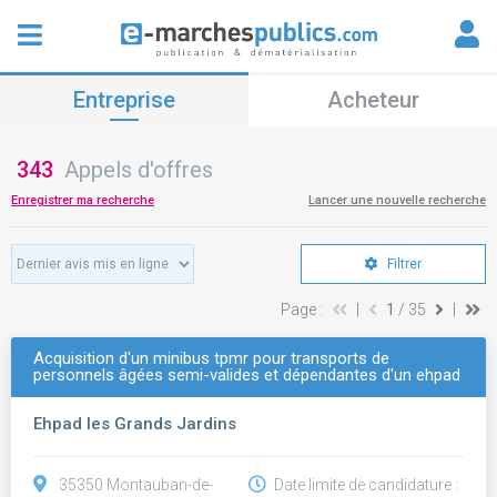
Entreprise
Acheteur
343
Appels d'offres
Enregistrer ma recherche
Lancer une nouvelle recherche
Filtrer
Page :
|
1
/ 35
|
Acquisition d'un minibus tpmr pour transports de
personnels âgées semi-valides et dépendantes d'un ehpad
Ehpad les Grands Jardins
35350 Montauban-de-
Date limite de candidature :