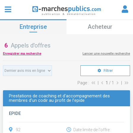
Entreprise
Acheteur
6
Appels d'offres
Enregistrer ma recherche
Lancer une nouvelle recherche
Filtrer
Page :
|
1
/ 1
|
Prestations de coaching et d’accompagnement des
membres d’un codir au profit de l’epide
EPIDE
92
Date limite de l'offre :