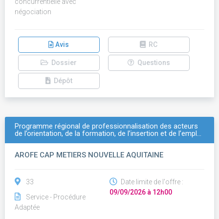
concurrentielle avec
négociation
Avis
RC
Dossier
Questions
Dépôt
Programme régional de professionnalisation des acteurs
de l’orientation, de la formation, de l’insertion et de l’empl…
AROFE CAP METIERS NOUVELLE AQUITAINE
33
Date limite de l'offre :
09/09/2026 à 12h00
Service - Procédure
Adaptée