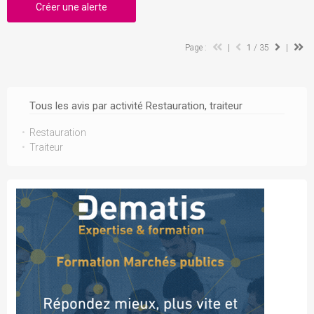
Créer une alerte
Page :
|
1
/ 35
|
Tous les avis par activité Restauration, traiteur
Restauration
Traiteur