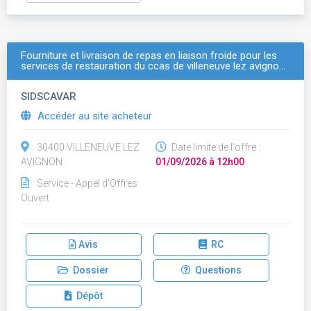
Fourniture et livraison de repas en liaison froide pour les
services de restauration du ccas de villeneuve lez avigno…
SIDSCAVAR
Accéder au site acheteur
30400 VILLENEUVE LEZ
Date limite de l'offre :
AVIGNON
01/09/2026 à 12h00
Service - Appel d'Offres
Ouvert
Avis
RC
Dossier
Questions
Dépôt