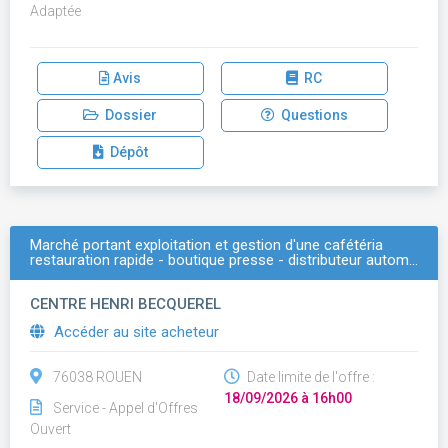
Adaptée
Avis
RC
Dossier
Questions
Dépôt
Marché portant exploitation et gestion d'une cafétéria
restauration rapide - boutique presse - distributeur autom…
CENTRE HENRI BECQUEREL
Accéder au site acheteur
76038 ROUEN
Date limite de l'offre :
18/09/2026 à 16h00
Service - Appel d'Offres
Ouvert