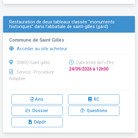
Restauration de deux tableaux classés "monuments
historiques" dans l'abbatiale de saint-gilles (gard)
Commune de Saint Gilles
Accéder au site acheteur
30800 Saint gilles
Date limite de l'offre :
24/09/2026 à 12h00
Service - Procédure
Adaptée
Avis
RC
Dossier
Questions
Dépôt