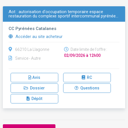
Aot : autorisation d'occupation temporaire espace
restauration du complexe sportif intercommunal pyrénée…
CC Pyrénées Catalanes
Accéder au site acheteur
66210 La Llagonne
Date limite de l'offre :
02/09/2026 à 12h00
Service - Autre
Avis
RC
Dossier
Questions
Dépôt