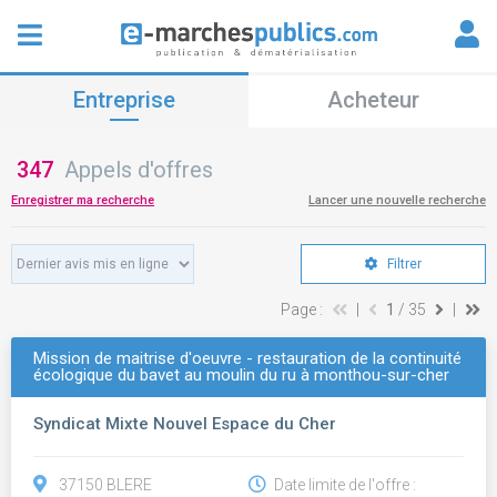
Entreprise
Acheteur
347
Appels d'offres
Enregistrer ma recherche
Lancer une nouvelle recherche
Filtrer
Page :
|
1
/ 35
|
Mission de maitrise d'oeuvre - restauration de la continuité
écologique du bavet au moulin du ru à monthou-sur-cher
Syndicat Mixte Nouvel Espace du Cher
37150 BLERE
Date limite de l'offre :