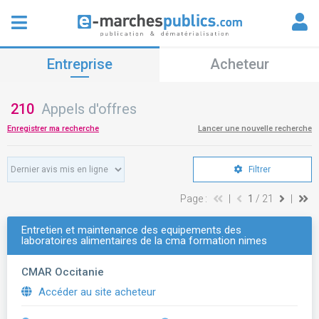
Entreprise
Acheteur
210
Appels d'offres
Enregistrer ma recherche
Lancer une nouvelle recherche
Filtrer
Page :
|
1
/ 21
|
Entretien et maintenance des equipements des
laboratoires alimentaires de la cma formation nimes
CMAR Occitanie
Accéder au site acheteur