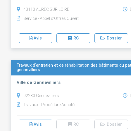
43110 AUREC SUR LOIRE
D
Service - Appel d'Offres Ouvert
Avis
RC
Dossier
Travaux d'entretien et de réhabilitation des bâtiments du pa
gennevilliers
Ville de Gennevilliers
92230 Gennevilliers
D
Travaux - Procédure Adaptée
Avis
RC
Dossier