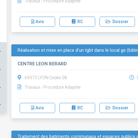
Travaux - Procédure Adaptée
Avis
RC
Dossier
Réalisation et mise en place d'un tgbt dans le local ge (bâti
+
CENTRE LEON BERARD
+
69373 LYON Cedex 08
D
+
Travaux - Procédure Adaptée
+
Avis
RC
Dossier
Traitement des batiments communaux et espaces publics con