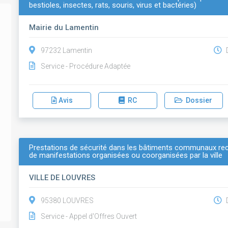
bestioles, insectes, rats, souris, virus et bactéries)
Mairie du Lamentin
97232 Lamentin
D
Service - Procédure Adaptée
Avis
RC
Dossier
Prestations de sécurité dans les bâtiments communaux rece
de manifestations organisées ou coorganisées par la ville
VILLE DE LOUVRES
95380 LOUVRES
D
Service - Appel d'Offres Ouvert