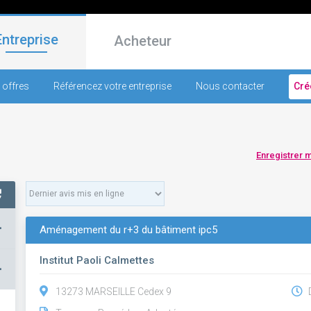
Entreprise
Acheteur
 offres
Référencez votre entreprise
Nous contacter
Cré
Enregistrer 
+
Aménagement du r+3 du bâtiment ipc5
Institut Paoli Calmettes
–
13273 MARSEILLE Cedex 9
D