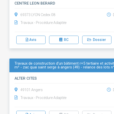
CENTRE LEON BERARD
69373 LYON Cedex 08
D
Travaux - Procédure Adaptée
Avis
RC
Dossier
Travaux de construction d'un bâtiment r+5 tertiaire et activ
m² - zac quai saint serge à angers (49) - relance des lots n
ALTER CITES
49101 Angers
D
Travaux - Procédure Adaptée