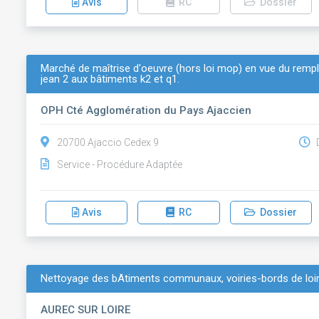
Avis
RC
Dossier
Marché de maîtrise d'oeuvre (hors loi mop) en vue du rem
jean 2 aux bâtiments k2 et q1.
OPH Cté Agglomération du Pays Ajaccien
20700 Ajaccio Cedex 9
D
Service - Procédure Adaptée
Avis
RC
Dossier
Nettoyage des bÂtiments communaux, voiries-bords de loire
AUREC SUR LOIRE