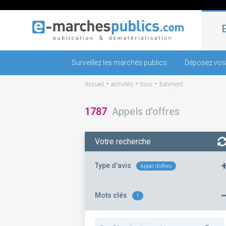
Surveillez les marchés publics
Déposez vos
-
-
-
Accueil
activités
tous
batiment
1787
Appels d'offres
Votre recherche
Type d'avis
Appel d'offres
Mots clés
1