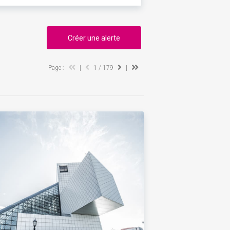
Créer une alerte
Page :
|
1
/ 179
|