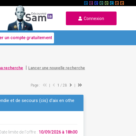
Connexion
er un compte gratuitement
|
ma recherche
Lancer une nouvelle recherche
Page :
|
1
/ 28
|
endie et de secours (cis) d'aix en othe
ate limite de l'offre :
10/09/2026 à 18h00