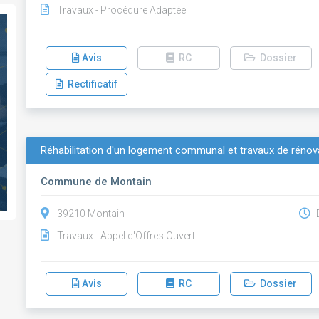
Travaux - Procédure Adaptée
Avis
RC
Dossier
Rectificatif
Réhabilitation d'un logement communal et travaux de rénova
Commune de Montain
39210 Montain
D
Travaux - Appel d'Offres Ouvert
Avis
RC
Dossier