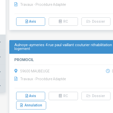
Travaux - Procédure Adaptée
Avis
RC
Dossier
+
Aulnoye-aymeries 4 rue paul vaillant couturier réhabilitatio
logement
+
PROMOCIL
+
59600 MAUBEUGE
D
Travaux - Procédure Adaptée
+
Avis
RC
Dossier
Annulation