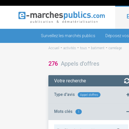
Surveillez les marchés publics
Déposez vos
-
-
-
-
Accueil
activités
tous
batiment
carrelage
276
Appels d'offres
Votre recherche
Type d'avis
Appel d'offres
Mots clés
1