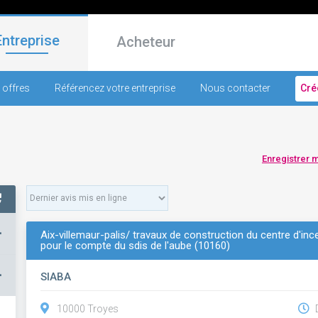
Entreprise
Acheteur
 offres
Référencez votre entreprise
Nous contacter
Cré
Enregistrer 
+
Aix-villemaur-palis/ travaux de construction du centre d'inc
pour le compte du sdis de l'aube (10160)
–
SIABA
10000 Troyes
D