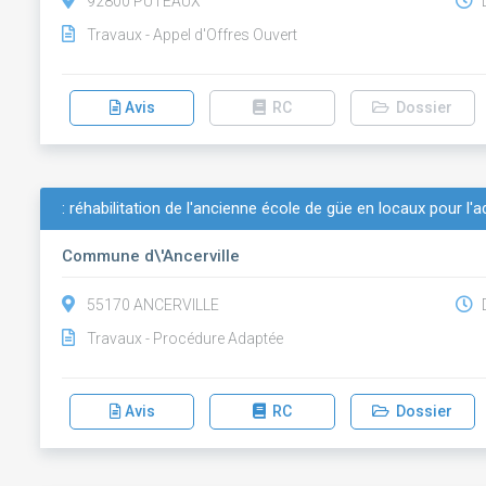
92800 PUTEAUX
D
Travaux - Appel d'Offres Ouvert
Avis
RC
Dossier
: réhabilitation de l'ancienne école de güe en locaux pour l'a
Commune d\'Ancerville
55170 ANCERVILLE
D
Travaux - Procédure Adaptée
Avis
RC
Dossier