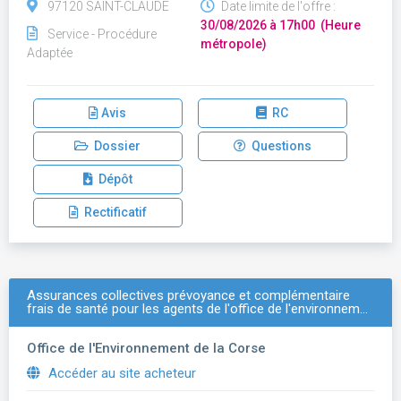
97120 SAINT-CLAUDE
Date limite de l'offre :
30/08/2026 à 17h00 (Heure
Service - Procédure
métropole)
Adaptée
Avis
RC
Dossier
Questions
Dépôt
Rectificatif
Assurances collectives prévoyance et complémentaire
frais de santé pour les agents de l'office de l'environnem…
Office de l'Environnement de la Corse
Accéder au site acheteur