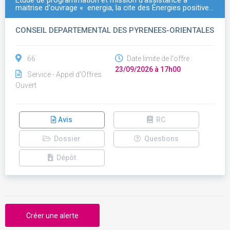
Etude de programmation et mission d'assistance a
maitrise d'ouvrage « energia, la cite des Énergies positive…
CONSEIL DEPARTEMENTAL DES PYRENEES-ORIENTALES
66
Date limite de l'offre :
23/09/2026 à 17h00
Service - Appel d'Offres
Ouvert
Avis
RC
Dossier
Questions
Dépôt
Créer une alerte