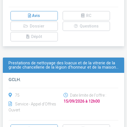
Avis
RC
Dossier
Questions
Dépôt
Prestations de nettoyage des loacux et de la vitrerie de la
grande chancellerie de la légion d'honneur et de la maison…
GCLH.
75
Date limite de l'offre :
15/09/2026 à 12h00
Service - Appel d'Offres
Ouvert