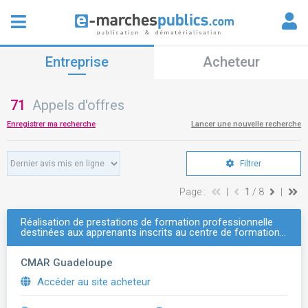
Entreprise
Acheteur
71
Appels d'offres
Enregistrer ma recherche
Lancer une nouvelle recherche
Filtrer
Page :
|
1
/ 8
|
Réalisation de prestations de formation professionnelle
destinées aux apprenants inscrits au centre de formation…
CMAR Guadeloupe
Accéder au site acheteur