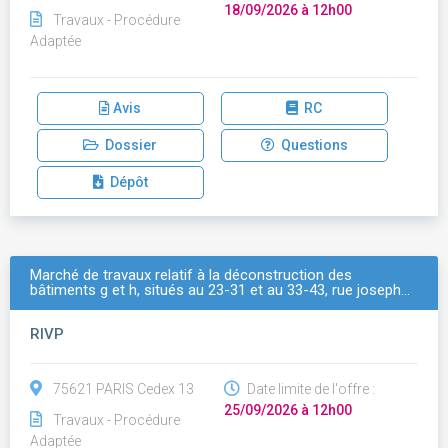
18/09/2026 à 12h00
Travaux - Procédure
Adaptée
Avis
RC
Dossier
Questions
Dépôt
Marché de travaux relatif à la déconstruction des
bâtiments g et h, situés au 23-31 et au 33-43, rue joseph…
RIVP
75621 PARIS Cedex 13
Date limite de l'offre :
25/09/2026 à 12h00
Travaux - Procédure
Adaptée