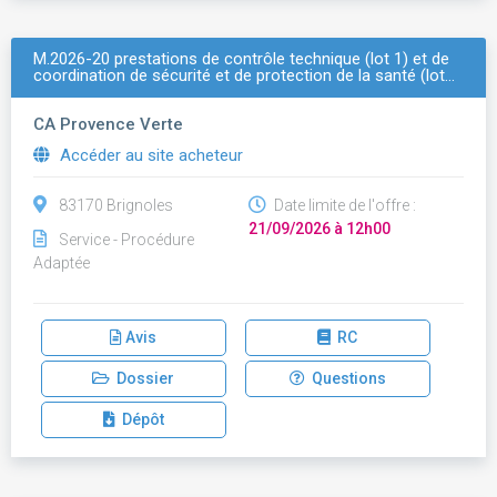
M.2026-20 prestations de contrôle technique (lot 1) et de
coordination de sécurité et de protection de la santé (lot…
CA Provence Verte
Accéder au site acheteur
83170 Brignoles
Date limite de l'offre :
21/09/2026 à 12h00
Service - Procédure
Adaptée
Avis
RC
Dossier
Questions
Dépôt