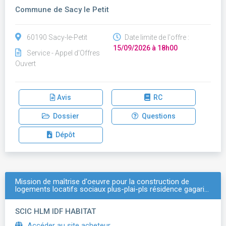
Commune de Sacy le Petit
60190 Sacy-le-Petit
Date limite de l'offre :
15/09/2026 à 18h00
Service - Appel d'Offres
Ouvert
Avis
RC
Dossier
Questions
Dépôt
Mission de maîtrise d'oeuvre pour la construction de
logements locatifs sociaux plus-plai-pls résidence gagari…
SCIC HLM IDF HABITAT
Accéder au site acheteur