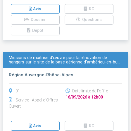
Avis
RC
Dossier
Questions
Dépôt
Missions de maitrise d’œuvre pour la rénovation de
hangars sur le site de la base aérienne d'ambérieu-en-bu…
Région Auvergne-Rhône-Alpes
01
Date limite de l'offre :
16/09/2026 à 12h00
Service - Appel d'Offres
Ouvert
Avis
RC