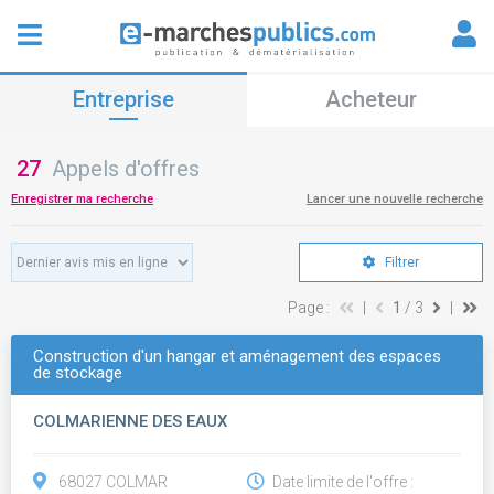
Entreprise
Acheteur
27
Appels d'offres
Enregistrer ma recherche
Lancer une nouvelle recherche
Filtrer
Page :
|
1
/ 3
|
Construction d'un hangar et aménagement des espaces
de stockage
COLMARIENNE DES EAUX
68027 COLMAR
Date limite de l'offre :