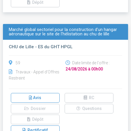
Dépôt
Marché global sectoriel pour la construction d'un hangar
aéronautique sur le site de l'hélistation au chu de lille
CHU de Lille - ES du GHT HPGL
59
Date limite de l'offre :
24/08/2026 à 00h00
Travaux - Appel d'Offres
Restreint
Avis
RC
Dossier
Questions
Dépôt
Rectificatif