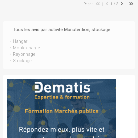
Page :
|
1
/ 3
|
Tous les avis par activité Manutention, stockage
Hangar
Monte charge
Rayonnage
Stockage