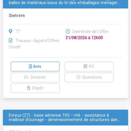
balles de matériaux issus du tri des emballages ménager…
Sietrem
77
Date limite de l'offre :
31/08/2026 à 12h00
Travaux - Appel d'Offres
Ouvert
Avis
RC
Dossier
Questions
Dépôt
Evreux (27) - base aérienne 105 – m6 - assistance à
maîtrise d’ouvrage - dimensionnement de structures dan…