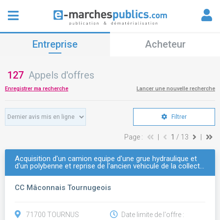
Entreprise
Acheteur
127
Appels d'offres
Enregistrer ma recherche
Lancer une nouvelle recherche
Filtrer
Page :
|
1
/ 13
|
Acquisition d'un camion equipe d'une grue hydraulique et
d'un polybenne et reprise de l'ancien vehicule de la collect…
CC Mâconnais Tournugeois
71700 TOURNUS
Date limite de l'offre :