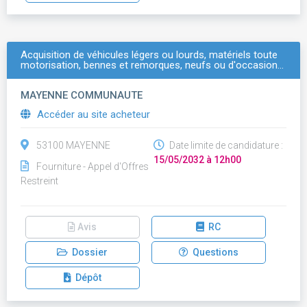
Acquisition de véhicules légers ou lourds, matériels toute
motorisation, bennes et remorques, neufs ou d'occasion…
MAYENNE COMMUNAUTE
Accéder au site acheteur
53100 MAYENNE
Date limite de candidature :
15/05/2032 à 12h00
Fourniture - Appel d'Offres
Restreint
Avis
RC
Dossier
Questions
Dépôt