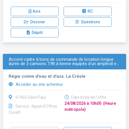
Avis
RC
Dossier
Questions
Dépôt
Accord-cadre à bons de commande de location longue
durée de 3 camions 7/8t à benne équipés d'un ampliroll e…
Régie comm d'eau et d'ass. La Créole
Accéder au site acheteur
97460 Saint Paul
Date limite de l'offre :
24/08/2026 à 10h00 (Heure
Service - Appel d'Offres
métropole)
Ouvert