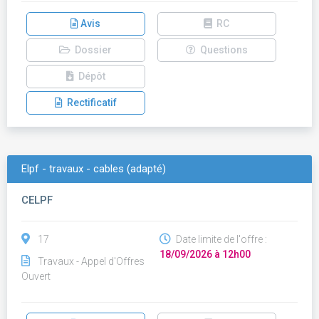
Avis
RC
Dossier
Questions
Dépôt
Rectificatif
Elpf - travaux - cables (adapté)
CELPF
17
Date limite de l'offre :
18/09/2026 à 12h00
Travaux - Appel d'Offres
Ouvert