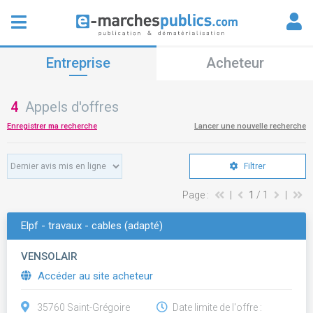
Entreprise
Acheteur
4
Appels d'offres
Enregistrer ma recherche
Lancer une nouvelle recherche
Filtrer
Page :
|
1
/ 1
|
Elpf - travaux - cables (adapté)
VENSOLAIR
Accéder au site acheteur
35760 Saint-Grégoire
Date limite de l'offre :