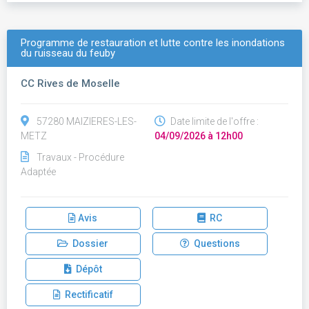
Programme de restauration et lutte contre les inondations
du ruisseau du feuby
CC Rives de Moselle
57280 MAIZIERES-LES-
Date limite de l'offre :
METZ
04/09/2026 à 12h00
Travaux - Procédure
Adaptée
Avis
RC
Dossier
Questions
Dépôt
Rectificatif