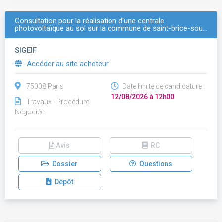
Consultation pour la réalisation d'une centrale
photovoltaïque au sol sur la commune de saint-brice-sou…
SIGEIF
Accéder au site acheteur
75008 Paris
Date limite de candidature :
12/08/2026 à 12h00
Travaux - Procédure
Négociée
Avis
RC
Dossier
Questions
Dépôt