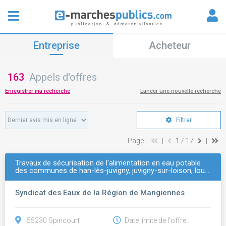
Entreprise
Acheteur
163
Appels d'offres
Enregistrer ma recherche
Lancer une nouvelle recherche
Filtrer
Page :
|
1
/ 17
|
Travaux de sécurisation de l'alimentation en eau potable
des communes de han-lès-juvigny, juvigny-sur-loison, lou…
Syndicat des Eaux de la Région de Mangiennes
55230 Spincourt
Date limite de l'offre :