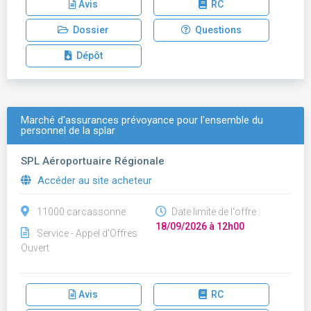
Avis
RC
Dossier
Questions
Dépôt
Marché d'assurances prévoyance pour l'ensemble du
personnel de la splar
SPL Aéroportuaire Régionale
Accéder au site acheteur
11000 carcassonne
Date limite de l'offre :
18/09/2026 à 12h00
Service - Appel d'Offres
Ouvert
Avis
RC