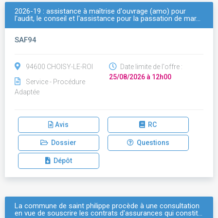
2026-19 : assistance à maîtrise d'ouvrage (amo) pour
l'audit, le conseil et l'assistance pour la passation de mar…
SAF94
94600 CHOISY-LE-ROI
Date limite de l'offre :
25/08/2026 à 12h00
Service - Procédure
Adaptée
Avis
RC
Dossier
Questions
Dépôt
La commune de saint philippe procède à une consultation
en vue de souscrire les contrats d'assurances qui constit…