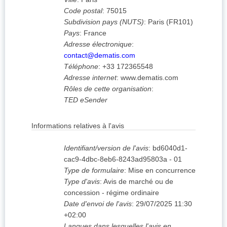
Code postal
:
75015
Subdivision pays (NUTS)
:
Paris
(
FR101
)
Pays
:
France
Adresse électronique
:
contact@dematis.com
Téléphone
:
+33 172365548
Adresse internet
:
www.dematis.com
Rôles de cette organisation
:
TED eSender
Informations relatives à l'avis
Identifiant/version de l'avis
:
bd6040d1-
cac9-4dbc-8eb6-8243ad95803a
-
01
Type de formulaire
:
Mise en concurrence
Type d'avis
:
Avis de marché ou de
concession - régime ordinaire
Date d'envoi de l'avis
:
29/07/2025
11:30
+02:00
Langues dans lesquelles l'avis en