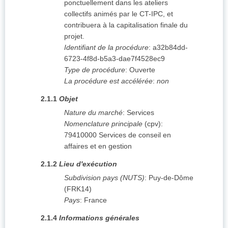
ponctuellement dans les ateliers
collectifs animés par le CT-IPC, et
contribuera à la capitalisation finale du
projet.
Identifiant de la procédure
:
a32b84dd-
6723-4f8d-b5a3-dae7f4528ec9
Type de procédure
:
Ouverte
La procédure est accélérée
:
non
2.1.1
Objet
Nature du marché
:
Services
Nomenclature principale
(
cpv
):
79410000
Services de conseil en
affaires et en gestion
2.1.2
Lieu d'exécution
Subdivision pays (NUTS)
:
Puy-de-Dôme
(
FRK14
)
Pays
:
France
2.1.4
Informations générales