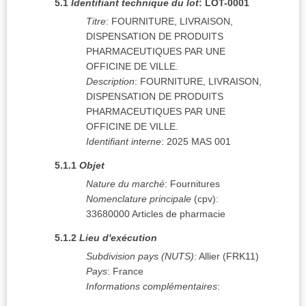
5.1
Identifiant technique du lot
:
LOT-0001
Titre
:
FOURNITURE, LIVRAISON,
DISPENSATION DE PRODUITS
PHARMACEUTIQUES PAR UNE
OFFICINE DE VILLE.
Description
:
FOURNITURE, LIVRAISON,
DISPENSATION DE PRODUITS
PHARMACEUTIQUES PAR UNE
OFFICINE DE VILLE.
Identifiant interne
:
2025 MAS 001
5.1.1
Objet
Nature du marché
:
Fournitures
Nomenclature principale
(
cpv
):
33680000
Articles de pharmacie
5.1.2
Lieu d'exécution
Subdivision pays (NUTS)
:
Allier
(
FRK11
)
Pays
:
France
Informations complémentaires
: