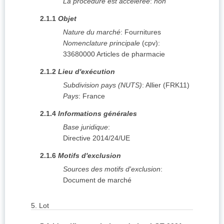
La procédure est accélérée
:
non
2.1.1
Objet
Nature du marché
:
Fournitures
Nomenclature principale
(
cpv
):
33680000
Articles de pharmacie
2.1.2
Lieu d'exécution
Subdivision pays (NUTS)
:
Allier
(
FRK11
)
Pays
:
France
2.1.4
Informations générales
Base juridique
:
Directive 2014/24/UE
2.1.6
Motifs d'exclusion
Sources des motifs d'exclusion
:
Document de marché
5.
Lot