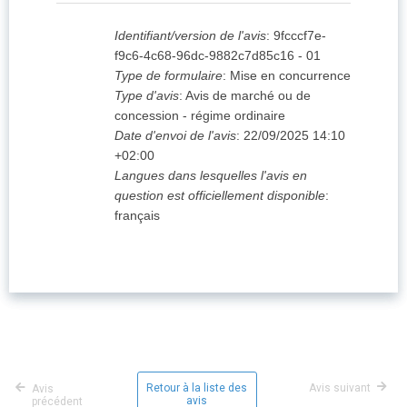
Identifiant/version de l'avis
:
9fcccf7e-
f9c6-4c68-96dc-9882c7d85c16
-
01
Type de formulaire
:
Mise en concurrence
Type d'avis
:
Avis de marché ou de
concession - régime ordinaire
Date d'envoi de l'avis
:
22/09/2025
14:10
+02:00
Langues dans lesquelles l'avis en
question est officiellement disponible
:
français
Retour à la liste des
Avis suivant
Avis
avis
précédent