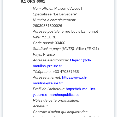
8.1
ORG-0001
Nom officiel
:
Maison d'Accueil
Spécialisée "Le Belvédère"
Numéro d'enregistrement
:
26030381300026
Adresse postale
:
5 rue Louis Esmonnot
Ville
:
YZEURE
Code postal
:
03400
Subdivision pays (NUTS)
:
Allier
(
FRK11
)
Pays
:
France
Adresse électronique
:
f.lepron@ch-
moulins-yzeure.fr
Téléphone
:
+33 470357935
Adresse internet
:
https://www.ch-
moulins-yzeure.fr/
Profil de l'acheteur
:
https://ch-moulins-
yzeure.e-marchespublics.com
Rôles de cette organisation
:
Acheteur
Centrale d'achat qui acquiert des