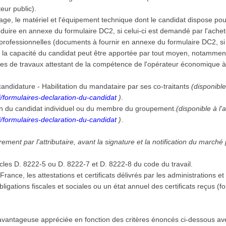
teur public).
llage, le matériel et l'équipement technique dont le candidat dispose po
duire en annexe du formulaire DC2, si celui-ci est demandé par l'achet
ns professionnelles (documents à fournir en annexe du formulaire DC2, s
e la capacité du candidat peut être apportée par tout moyen, notamment p
es de travaux attestant de la compétence de l'opérateur économique à r
andidature - Habilitation du mandataire par ses co-traitants
(disponible
/formulaires-declaration-du-candidat
)
.
on du candidat individuel ou du membre du groupement.
(disponible à l'
/formulaires-declaration-du-candidat
)
.
ment par l'attributaire, avant la signature et la notification du marché
icles D. 8222-5 ou D. 8222-7 et D. 8222-8 du code du travail.
 en France, les attestations et certificats délivrés par les administration
 obligations fiscales et sociales ou un état annuel des certificats reçus 
vantageuse appréciée en fonction des critères énoncés ci-dessous av