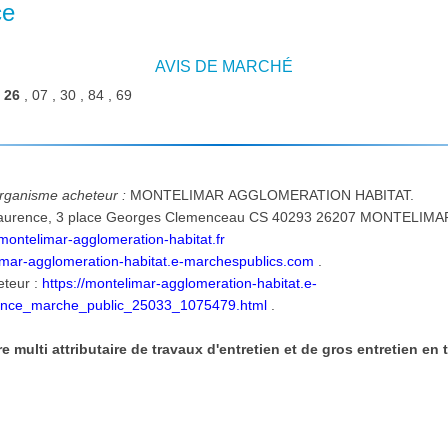
ce
AVIS DE MARCHÉ
:
26
, 07 , 30 , 84 , 69
'organisme acheteur :
MONTELIMAR AGGLOMERATION HABITAT.
EDEX FRANCE. tél. : 04-75-
ontelimar-agglomeration-habitat.fr
limar-agglomeration-habitat.e-marchespublics.com
.
eteur :
https://montelimar-agglomeration-habitat.e-
once_marche_public_25033_1075479.html
.
 multi attributaire de travaux d'entretien et de gros entretien en t
: