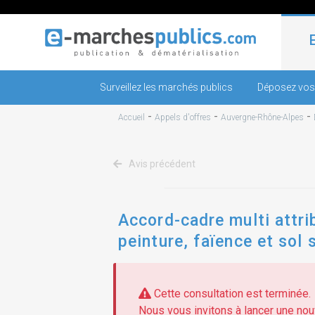
Surveillez les marchés publics
Déposez vos
-
-
-
Accueil
Appels d'offres
Auvergne-Rhône-Alpes
Avis précédent
Accord-cadre multi attrib
peinture, faïence et sol 
Cette consultation est terminée.
Nous vous invitons à lancer une nouv