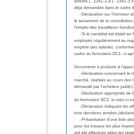
articles L. 2341-1 à L. 2341-3 
déjà demandée dans le cadre d
-Déclaration sur l'honneur du
le lancement de la consultation
l'emploi des travailleurs handi
-Si le candidat est établi en
employés régulièrement au regar
emploie des salariés, conformém
cadre du formulaire DC1, ci-ap
Documents à produire à l'appui 
-Déclaration concernant le ch
marché, réalisés au cours des tr
demandé par l'acheteur public)
-Déclaration appropriée de 
du formulaire DC2, si celui-ci e
-Déclaration indiquant les 
trois dernières années (déclara
-Présentation d'une liste d
pour les travaux les plus import
ont été effectués selon les règ