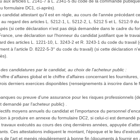
ou aux articles L. 2141-7 à L. 2341-5 du code de la commande publique (
u formulaire DC1, ci-après).
 candidat attestant qu'il est en règle, au cours de l'année précédant ce
, au regard des articles L. 5212-1, L. 5212-2, L. 5212 5 et L. 5212-9 du
capés (si cette déclaration n'est pas déjà demandée dans le cadre du fo
 France, une déclaration sur l'honneur du candidat justifiant que le trava
d des articles L. 1221-10, L. 3243-2 et R. 3243-1 du code du travail (
ent à l'article D. 8222-5-3° du code du travail) (si cette déclaration 
rès).
des candidatures par le candidat, au choix de l'acheteur public :
iffre d'affaires global et le chiffre d'affaires concernant les fournitures
ois derniers exercices disponibles (renseignements à inscrire dans le f
.
banques ou preuve d'une assurance pour les risques professionnels (d
st demandé par l'acheteur public) .
effectifs moyens annuels du candidat et l'importance du personnel d'e
tion à produire en annexe du formulaire DC2, si celui-ci est demandé pa
es travaux exécutés au cours des cinq dernières années, appuyée d'att
ants. Ces attestations indiquent le montant, l'époque et le lieu d'exécuti
les de l'art et menés régulièrement à bonne fin (documents à fournir en