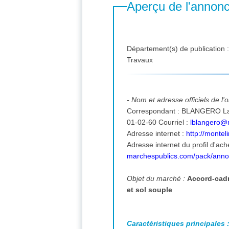
Aperçu de l'annon
Département(s) de publication 
Travaux
- Nom et adresse officiels de l
Correspondant : BLANGERO Laurence, 3 place Georges Clemenceau CS 40293 26207 MONTELIMAR C
01-02-60 Courriel :
lblangero@m
Adresse internet :
http://monte
Adresse internet du profil d'ach
marchespublics.com/pack/ann
Objet du marché :
Accord-cadre
et sol souple
Caractéristiques principales 