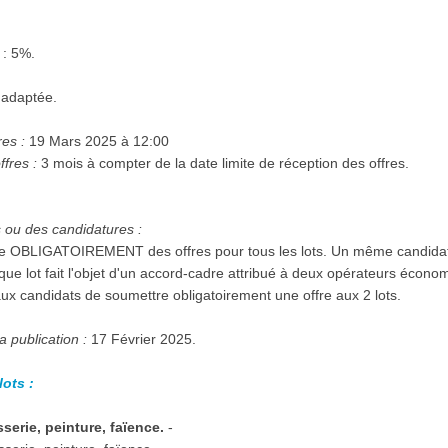
: 5%.
 adaptée.
res :
19 Mars 2025 à 12:00
ffres :
3 mois à compter de la date limite de réception des offres.
s ou des candidatures :
re OBLIGATOIREMENT des offres pour tous les lots. Un même candidat p
e lot fait l'objet d'un accord-cadre attribué à deux opérateurs écono
aux candidats de soumettre obligatoirement une offre aux 2 lots.
a publication :
17 Février 2025.
lots :
sserie, peinture, faïence.
-