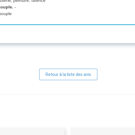
sserie, peinture, faïence
souple.
-
souple
Retour à la liste des avis