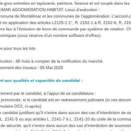
de gros entretien en tapisserie, peinture, faïence et sol souple dans le
IMAR AGGOMERATION HABITAT. Lieux d'exécution :
commune de Montélimar et les communes de l'agglomération. L'accord-ca
en application des articles L2125-1 1°, R. 2162-1 à R. 2162-6, R. 21
ra lieu à l'émission de bons de commande par système de rotation. Cha
miques (sous réserve d'un nombre suffisant d'offres).
re pour tous les lots
écution :
48 mois à compter de la notification du marché.
cement des travaux :
05 Mai 2025
nt aux qualités et capacités du candidat :
ement par le candidat, à l'appui de sa candidature :
prononcés, si le candidat est en redressement judiciaire (si ces docu
mulaire DC2, ci-après).
 candidat justifiant qu'il n'entre dans aucun des cas d'interdiction de 
à L. 2141-5 ou aux articles L. 2141-7 à L. 2141-10 du code de la comma
e sécurité, qu'il n'entre dans aucun des cas d'interdiction de soumiss