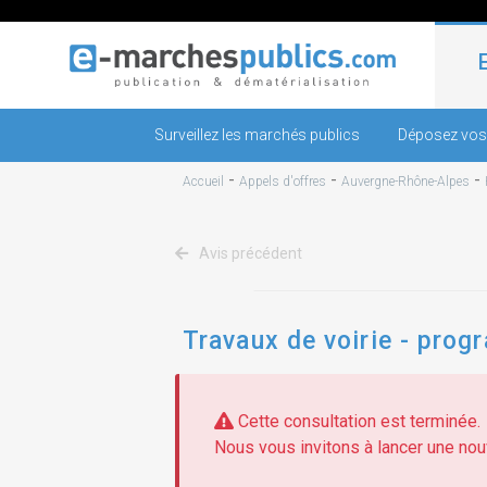
Surveillez les marchés publics
Déposez vos
-
-
-
Accueil
Appels d'offres
Auvergne-Rhône-Alpes
Avis précédent
Travaux de voirie - pro
Cette consultation est terminée.
Nous vous invitons à lancer une nouv