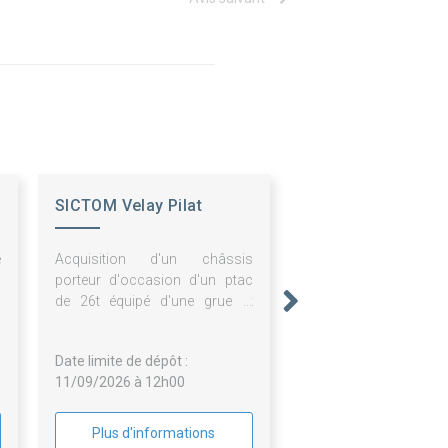
SICTOM Velay Pilat
e
Acquisition d'un châssis
s
porteur d'occasion d'un ptac
–
de 26t équipé d'une grue et
d'une benne compactrice de 16
m3 (+ ou - 1m3)
Date limite de dépôt :
11/09/2026 à 12h00
Plus d'informations