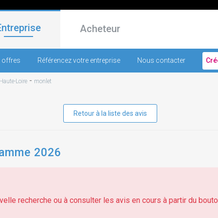
Entreprise
Acheteur
 offres
Référencez votre entreprise
Nous contacter
Cré
-
Haute-Loire
monlet
Retour à la liste des avis
gramme 2026
elle recherche ou à consulter les avis en cours à partir du bouton