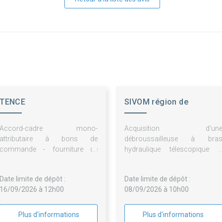
TENCE
SIVOM région de
CHAMPAGNAC LE VIEUX
Accord-cadre mono-
Acquisition d'un
attributaire à bons de
débroussailleuse à bra
commande - fourniture de
hydraulique télescopique 
combustible bois énergie pour
reprise ancien matériel
la chaufferie municipale de
Date limite de dépôt :
Date limite de dépôt :
tence
16/09/2026 à 12h00
08/09/2026 à 10h00
Plus d'informations
Plus d'informations