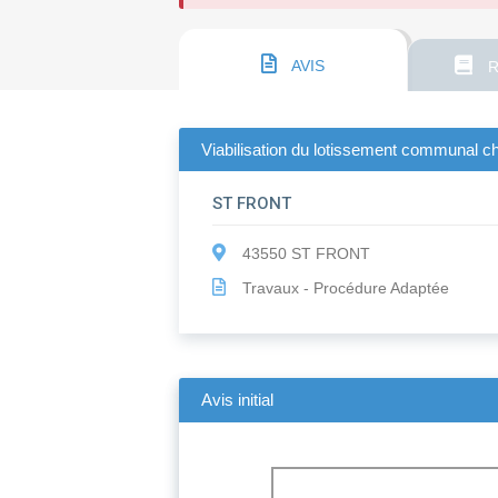
AVIS
R
Viabilisation du lotissement communal ch
ST FRONT
43550 ST FRONT
Travaux - Procédure Adaptée
Avis initial