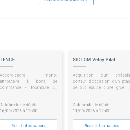
TENCE
SICTOM Velay Pilat
Accord-cadre mono-
Acquisition d'un châssi
attributaire à bons de
porteur d'occasion d'un pta
commande - fourniture de
de 26t équipé d'une grue e
combustible bois énergie pour
d'une benne compactrice de 1
la chaufferie municipale de
m3 (+ ou - 1m3)
Date limite de dépôt :
Date limite de dépôt :
tence
16/09/2026 à 12h00
11/09/2026 à 12h00
Plus d'informations
Plus d'informations