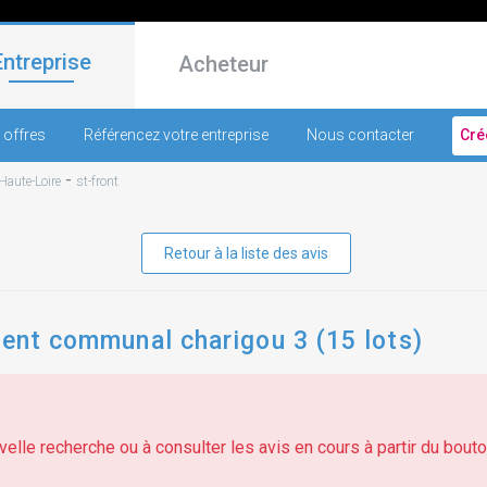
Entreprise
Acheteur
 offres
Référencez votre entreprise
Nous contacter
Cré
-
Haute-Loire
st-front
Retour à la liste des avis
ment communal charigou 3 (15 lots)
elle recherche ou à consulter les avis en cours à partir du bouton