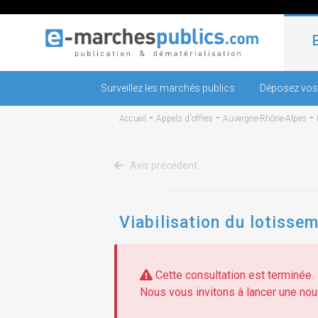
Surveillez les marchés publics
Déposez vos
-
-
-
Accueil
Appels d'offres
Auvergne-Rhône-Alpes
Avis précédent
Viabilisation du lotisse
Cette consultation est terminée.
Nous vous invitons à lancer une nouv