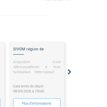
SIVOM région de
CHAMPAGNAC LE VIEUX
s
Acquisition d'une
c
débroussailleuse à bras
t
hydraulique télescopique –
6
reprise ancien matériel
Date limite de dépôt :
08/09/2026 à 10h00
Plus d'informations