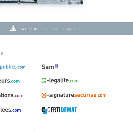
60 877 942
DOSSIERS TÉLÉCHARGÉS
ns