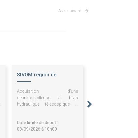
Avis suivant
SIVOM région de
CHAMPAGNAC LE VIEUX
s
Acquisition d'une
c
débroussailleuse à bras
t
hydraulique télescopique –
6
reprise ancien matériel
Date limite de dépôt :
08/09/2026 à 10h00