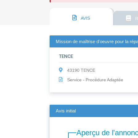
AVIS
R
Mission de maîtrise d'oeuvre pour la répa
TENCE
43190 TENCE
Service - Procédure Adaptée
Avis initial
Aperçu de l'annon