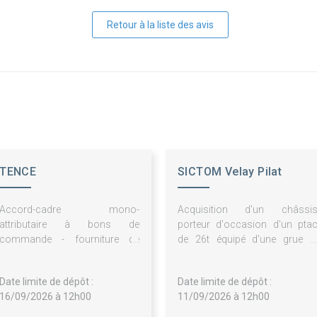
Retour à la liste des avis
TENCE
SICTOM Velay Pilat
Accord-cadre mono-
Acquisition d'un châssi
attributaire à bons de
porteur d'occasion d'un pta
commande - fourniture de
de 26t équipé d'une grue e
combustible bois énergie pour
d'une benne compactrice de 1
la chaufferie municipale de
m3 (+ ou - 1m3)
Date limite de dépôt :
Date limite de dépôt :
tence
16/09/2026 à 12h00
11/09/2026 à 12h00