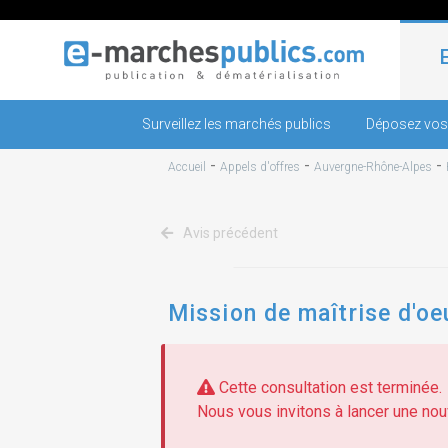
Surveillez les marchés publics
Déposez vos
-
-
-
Accueil
Appels d'offres
Auvergne-Rhône-Alpes
Avis précédent
Mission de maîtrise d'oe
Cette consultation est terminée.
Nous vous invitons à lancer une nouv