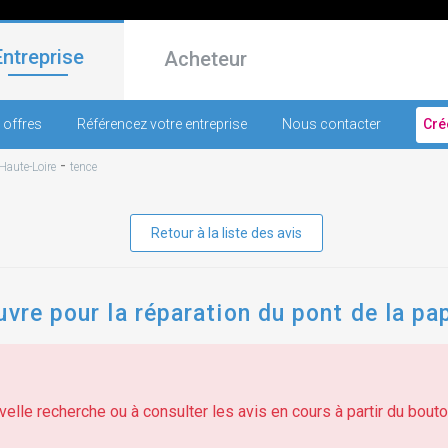
Entreprise
Acheteur
 offres
Référencez votre entreprise
Nous contacter
Cré
-
Haute-Loire
tence
Retour à la liste des avis
uvre pour la réparation du pont de la pa
elle recherche ou à consulter les avis en cours à partir du bouton