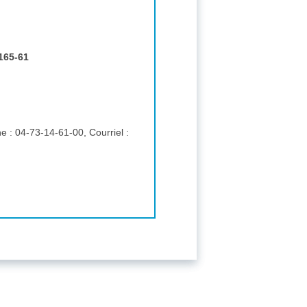
165-61
Tribunal administratif, 6 cours Sablon - CS 90129, 63033, Clermont-Ferrand ccedex 1, Téléphone : 04-73-14-61-00, Courriel :