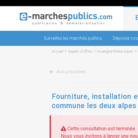
Surveillez les marchés publics
Déposez vos
-
-
-
Accueil
Appels d'offres
Auvergne-Rhône-Alpes
Avis précédent
Fourniture, installation
commune les deux alpes
Cette consultation est terminée.
Nous vous invitons à lancer une nouv