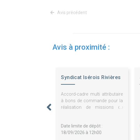
Avis précédent
Avis à proximité :
Syndicat Isérois Rivières
Rhône Aval
Accord-cadre multi attributaire
à bons de commande pour la
réalisation de missions de
reconnaissances
géotechniques et
Date limite de dépôt :
géophysiques
18/09/2026 à 12h00