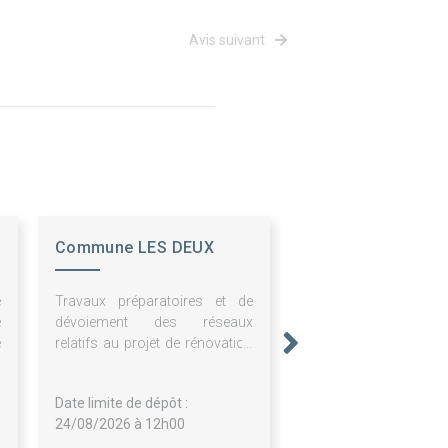
Avis suivant
Commune LES DEUX
ALPES
e
Travaux préparatoires et de
é
dévoiement des réseaux
e
relatifs au projet de rénovation
et d'extension de la Maison de
l'Enfance - Passé selon la
Date limite de dépôt :
procédure adaptée applicable
24/08/2026 à 12h00
aux petits lots.