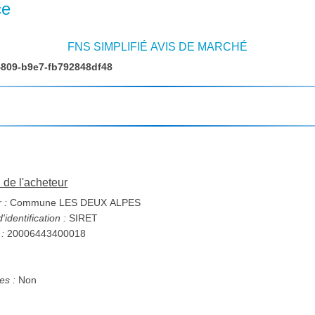
ce
FNS SIMPLIFIÉ AVIS DE MARCHÉ
4809-b9e7-fb792848df48
n de l'acheteur
 :
Commune LES DEUX ALPES
identification :
SIRET
 :
20006443400018
s :
Non