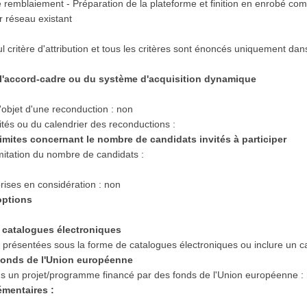
Le remblaiement - Préparation de la plateforme et finition en enrobé c
r réseau existant
eul critère d'attribution et tous les critères sont énoncés uniquement 
e l'accord-cadre ou du système d'acquisition dynamique
'objet d'une reconduction : non
tés ou du calendrier des reconductions :
 limites concernant le nombre de candidats invités à participer
limitation du nombre de candidats :
rises en considération : non
 options
es catalogues électroniques
e présentées sous la forme de catalogues électroniques ou inclure un ca
s fonds de l'Union européenne
dans un projet/programme financé par des fonds de l'Union européenne :
émentaires :