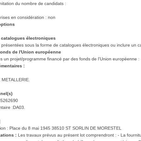
limitation du nombre de candidats :
rises en considération : non
 options
es catalogues électroniques
e présentées sous la forme de catalogues électroniques ou inclure un ca
s fonds de l'Union européenne
dans un projet/programme financé par des fonds de l'Union européenne :
émentaires :
 METALLERIE.
nnel(s)
 45262690
taire :DA03.
|
cution : Place du 8 mai 1945 38510 ST SORLIN DE MORESTEL
tations :
Les travaux prévus au présent lot comprendront : - La fournit