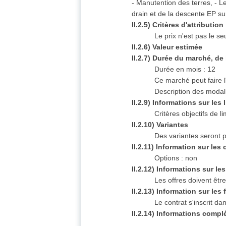
- Manutention des terres, - 
drain et de la descente EP su
II.2.5) Critères d'attribution
Le prix n'est pas le s
II.2.6) Valeur estimée
II.2.7) Durée du marché, d
Durée en mois : 12
Ce marché peut faire l
Description des modali
II.2.9) Informations sur les
Critères objectifs de 
II.2.10) Variantes
Des variantes seront p
II.2.11) Information sur les
Options : non
II.2.12) Informations sur l
Les offres doivent êtr
II.2.13) Information sur le
Le contrat s'inscrit 
II.2.14) Informations compl