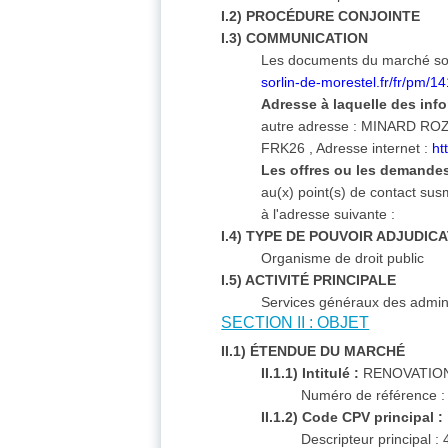
I.2) PROCÉDURE CONJOINTE
I.3) COMMUNICATION
Les documents du marché sont 
sorlin-de-morestel.fr/fr/pm/
Adresse à laquelle des inf
autre adresse :
MINARD ROZA
FRK26 , Adresse internet :
ht
Les offres ou les demandes
au(x) point(s) de contact su
à l'adresse suivante :
I.4) TYPE DE POUVOIR ADJUDIC
Organisme de droit public
I.5) ACTIVITÉ PRINCIPALE
Services généraux des admini
SECTION II : OBJET
II.1) ÉTENDUE DU MARCHÉ
II.1.1) Intitulé :
RENOVATION
Numéro de référence :
II.1.2) Code CPV principal :
Descripteur principal 