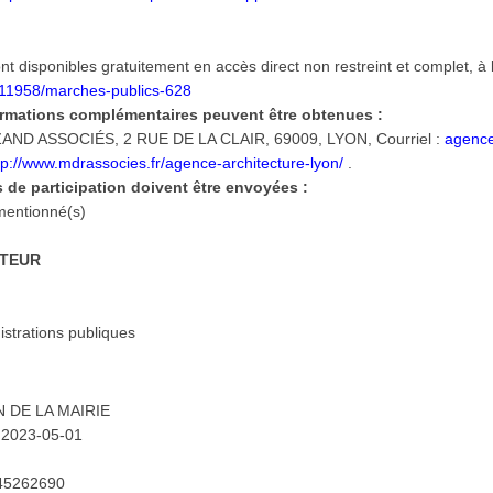
disponibles gratuitement en accès direct non restreint et complet, à 
1411958/marches-publics-628
ormations complémentaires peuvent être obtenues :
ND ASSOCIÉS, 2 RUE DE LA CLAIR, 69009, LYON, Courriel :
agenc
tp://www.mdrassocies.fr/agence-architecture-lyon/
.
 de participation doivent être envoyées :
smentionné(s)
ATEUR
strations publiques
 DE LA MAIRIE
 2023-05-01
: 45262690