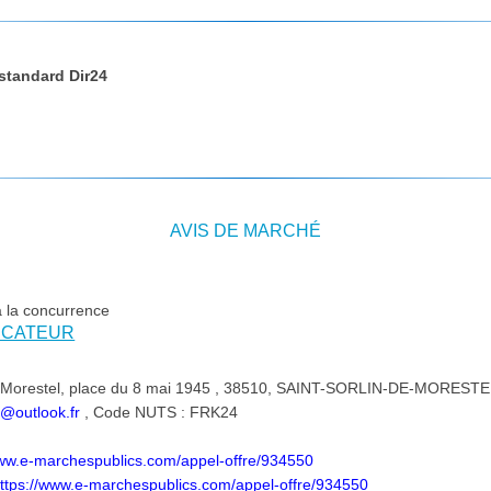
 standard Dir24
AVIS DE MARCHÉ
à la concurrence
DICATEUR
 Morestel, place du 8 mai 1945 , 38510, SAINT-SORLIN-DE-MORESTEL,
@outlook.fr
, Code NUTS : FRK24
www.e-marchespublics.com/appel-offre/934550
ttps://www.e-marchespublics.com/appel-offre/934550