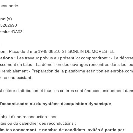
açonnerie.
nnel(s)
 45262690
taire :DA03.
|
cution : Place du 8 mai 1945 38510 ST SORLIN DE MORESTEL
tations :
Les travaux prévus au présent lot comprendront : - La dépos
rassement en talus - La démolition des ouvrages rencontrés dans les fou
Le remblaiement - Préparation de la plateforme et finition en enrobé c
r réseau existant
eul critère d'attribution et tous les critères sont énoncés uniquement 
e l'accord-cadre ou du système d'acquisition dynamique
'objet d'une reconduction : non
tés ou du calendrier des reconductions :
 limites concernant le nombre de candidats invités à participer