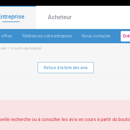
Entreprise
Acheteur
 offres
Référencez votre entreprise
Nous contacter
Cré
-
Isère
st-sorlin-de-morestel
Retour à la liste des avis
elle recherche ou à consulter les avis en cours à partir du bouton