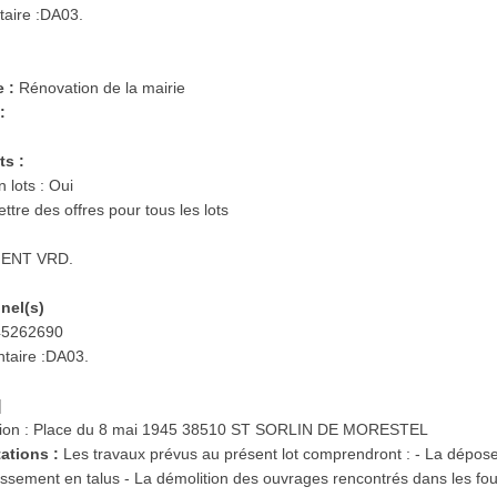
taire :DA03.
e :
Rénovation de la mairie
:
ts :
 lots : Oui
ttre des offres pour tous les lots
ENT VRD.
nnel(s)
 45262690
taire :DA03.
|
cution : Place du 8 mai 1945 38510 ST SORLIN DE MORESTEL
tations :
Les travaux prévus au présent lot comprendront : - La dépos
rassement en talus - La démolition des ouvrages rencontrés dans les fou