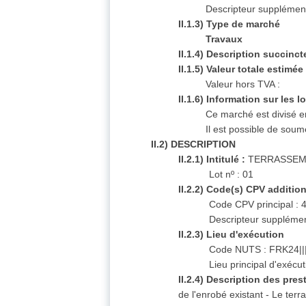
Descripteur supplémen
II.1.3) Type de marché
Travaux
II.1.4) Description succinct
II.1.5) Valeur totale estimée 
Valeur hors TVA :
II.1.6) Information sur les lo
Ce marché est divisé en
Il est possible de soume
II.2) DESCRIPTION
II.2.1) Intitulé :
TERRASSEM
Lot nº : 01
II.2.2) Code(s) CPV additio
Code CPV principal :
Descripteur supplémen
II.2.3) Lieu d'exécution
Code NUTS : FRK24||
Lieu principal d'exé
II.2.4) Description des pres
de l'enrobé existant - Le ter