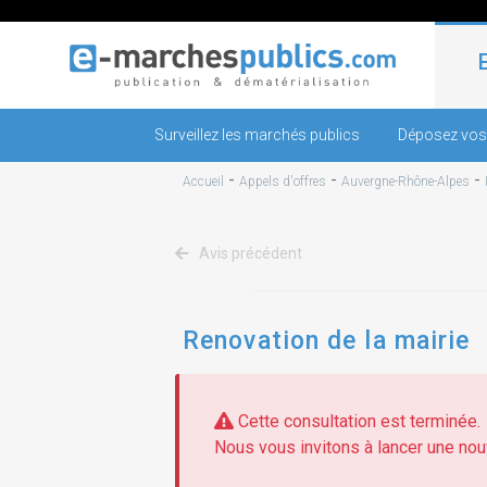
Surveillez les marchés publics
Déposez vos
-
-
-
Accueil
Appels d'offres
Auvergne-Rhône-Alpes
Avis précédent
Renovation de la mairie
Cette consultation est terminée.
Nous vous invitons à lancer une nouv