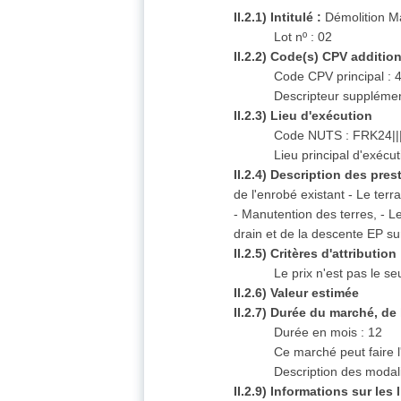
II.2.1) Intitulé :
Démolition M
Lot nº : 02
II.2.2) Code(s) CPV additio
Code CPV principal :
Descripteur supplémen
II.2.3) Lieu d'exécution
Code NUTS : FRK24||
Lieu principal d'exé
II.2.4) Description des pres
de l'enrobé existant - Le ter
- Manutention des terres, - 
drain et de la descente EP su
II.2.5) Critères d'attribution
Le prix n'est pas le s
II.2.6) Valeur estimée
II.2.7) Durée du marché, d
Durée en mois : 12
Ce marché peut faire l
Description des modali
II.2.9) Informations sur les