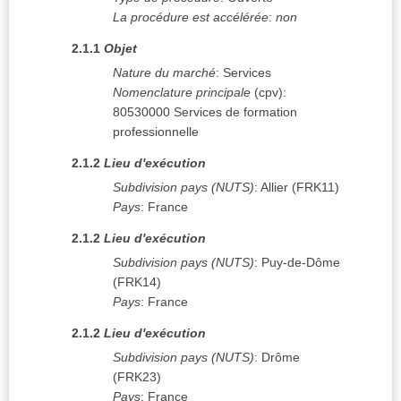
La procédure est accélérée
:
non
2.1.1
Objet
Nature du marché
:
Services
Nomenclature principale
(
cpv
):
80530000
Services de formation
professionnelle
2.1.2
Lieu d'exécution
Subdivision pays (NUTS)
:
Allier
(
FRK11
)
Pays
:
France
2.1.2
Lieu d'exécution
Subdivision pays (NUTS)
:
Puy-de-Dôme
(
FRK14
)
Pays
:
France
2.1.2
Lieu d'exécution
Subdivision pays (NUTS)
:
Drôme
(
FRK23
)
Pays
:
France