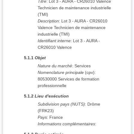
Titre
:
Lot 3 - AURA - CR26010 Valence
Technicien de maintenance industrielle
(TMI)
Description
:
Lot 3 - AURA - CR26010
Valence Technicien de maintenance
industrielle (TMI)
Identifiant interne
:
Lot 3 - AURA -
CR26010 Valence
5.1.1
Objet
Nature du marché
:
Services
Nomenclature principale
(
cpv
):
80530000
Services de formation
professionnelle
5.1.2
Lieu d'exécution
Subdivision pays (NUTS)
:
Drôme
(
FRK23
)
Pays
:
France
Informations complémentaires
: