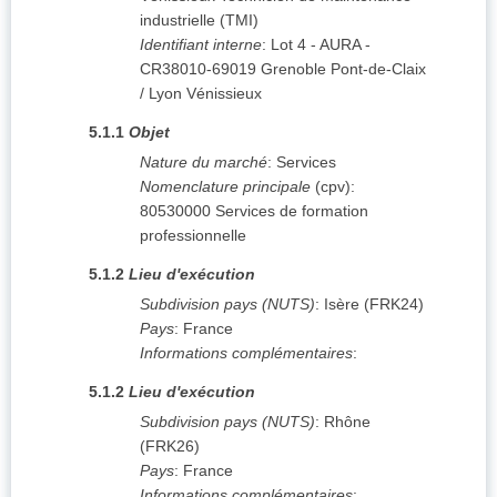
industrielle (TMI)
Identifiant interne
:
Lot 4 - AURA -
CR38010-69019 Grenoble Pont-de-Claix
/ Lyon Vénissieux
5.1.1
Objet
Nature du marché
:
Services
Nomenclature principale
(
cpv
):
80530000
Services de formation
professionnelle
5.1.2
Lieu d'exécution
Subdivision pays (NUTS)
:
Isère
(
FRK24
)
Pays
:
France
Informations complémentaires
:
5.1.2
Lieu d'exécution
Subdivision pays (NUTS)
:
Rhône
(
FRK26
)
Pays
:
France
Informations complémentaires
: