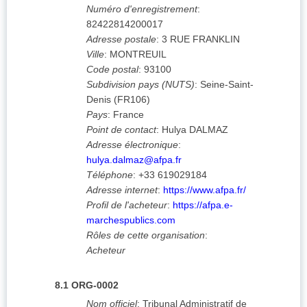
Numéro d'enregistrement
:
82422814200017
Adresse postale
:
3 RUE FRANKLIN
Ville
:
MONTREUIL
Code postal
:
93100
Subdivision pays (NUTS)
:
Seine-Saint-
Denis
(
FR106
)
Pays
:
France
Point de contact
:
Hulya DALMAZ
Adresse électronique
:
hulya.dalmaz@afpa.fr
Téléphone
:
+33 619029184
Adresse internet
:
https://www.afpa.fr/
Profil de l'acheteur
:
https://afpa.e-
marchespublics.com
Rôles de cette organisation
:
Acheteur
8.1
ORG-0002
Nom officiel
:
Tribunal Administratif de