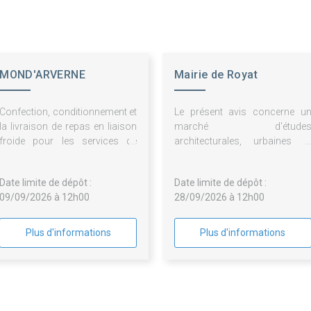
MOND'ARVERNE
Mairie de Royat
COMMUNAUTE
Confection, conditionnement et
Le présent avis concerne u
la livraison de repas en liaison
marché d'étude
froide pour les services de
architecturales, urbaines e
Mond'Arverne Communauté et
paysagères ayant pour obje
de son CIAS
l'élaboration d'un projet d
Date limite de dépôt :
Date limite de dépôt :
requalification de
09/09/2026 à 12h00
28/09/2026 à 12h00
Plus d'informations
Plus d'informations