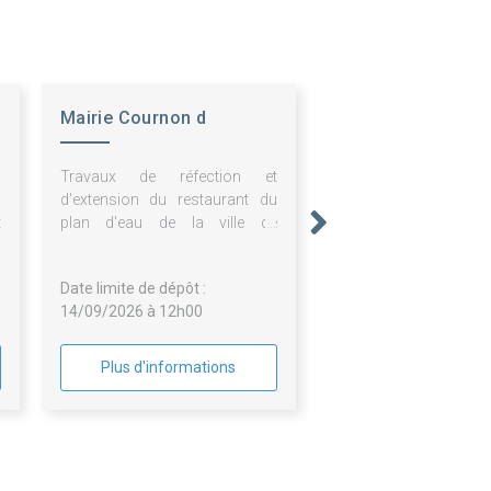
Mairie Cournon d
Auvergne
n
Travaux de réfection et
s
d'extension du restaurant du
t
plan d'eau de la ville de
t
Cournon-d'Auvergne
e
Date limite de dépôt :
14/09/2026 à 12h00
Plus d'informations