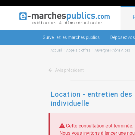
Surveillez les marchés publics
Déposez vos
-
-
-
Accueil
Appels d'offres
Auvergne-Rhône-Alpes
Avis précédent
Location - entretien des
individuelle
Cette consultation est terminée.
Nous vous invitons à lancer une nouv