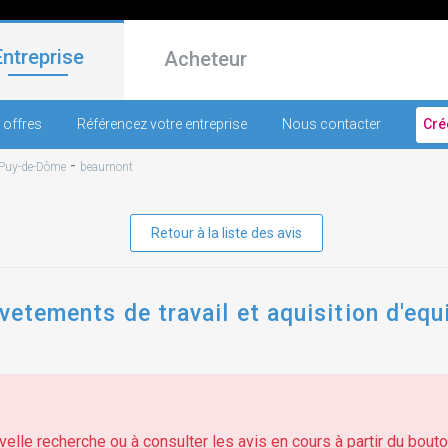
Entreprise
Acheteur
 offres
Référencez votre entreprise
Nous contacter
Cré
-
Puy-de-Dôme
beaumont
Retour à la liste des avis
 vetements de travail et aquisition d'eq
elle recherche ou à consulter les avis en cours à partir du bouton