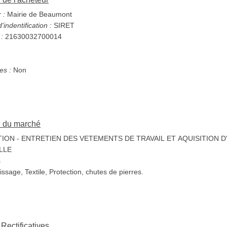
 :
Mairie de Beaumont
indentification :
SIRET
 :
21630032700014
s :
Non
on du marché
ION - ENTRETIEN DES VETEMENTS DE TRAVAIL ET AQUISITION 
ELLE
s
issage, Textile, Protection, chutes de pierres.
 Rectificatives