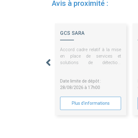
Avis à proximité :
GCS SARA
Accord cadre relatif à la mise
en place de services et
solutions de détection,
supervision, et protection du SI
- (SOC, EDR/EPP, SIEM, WAF,
Date limite de dépôt :
Antispam)
28/08/2026 à 17h00
Plus d'informations