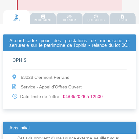
AVIS
REGLEMENT
DOSSIER
QUESTIONS
DEPOT
Accord-cadre pour des prestations de menuiserie et
serrurerie sur le patrimoine de l'ophis - relance du lot 06 :
serrurerie/mÉtallerie - agences cournon et thiers
OPHIS
63028 Clermont Ferrand
Service - Appel d'Offres Ouvert
Date limite de l'offre :
04/06/2026 à 12h00
Avis initial
Cet avis provient d'une source externe, veuillez vous