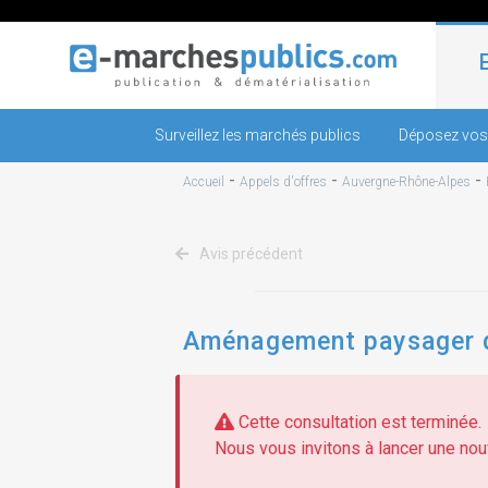
Surveillez les marchés publics
Déposez vos
-
-
-
Accueil
Appels d'offres
Auvergne-Rhône-Alpes
Avis précédent
Aménagement paysager d
Cette consultation est terminée.
Nous vous invitons à lancer une nouv