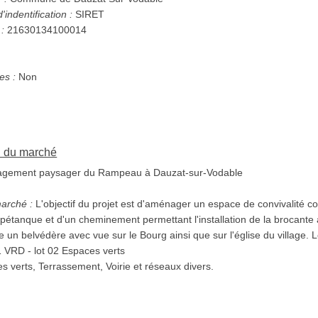
indentification :
SIRET
 :
21630134100014
s :
Non
on du marché
ement paysager du Rampeau à Dauzat-sur-Vodable
marché :
L'objectif du projet est d'aménager un espace de convivalité 
et d'un cheminement permettant l'installation de la brocante annuelle. L'ensemble du
 ainsi que sur l'église du village. Les prestations sont
réparties en 2 lots : - lot 01 VRD - lot 02 Espaces verts
s verts, Terrassement, Voirie et réseaux divers.