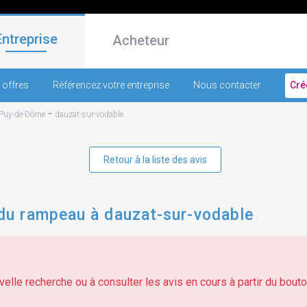
Entreprise
Acheteur
 offres
Référencez votre entreprise
Nous contacter
Cré
-
Puy-de-Dôme
dauzat-sur-vodable
Retour à la liste des avis
u rampeau à dauzat-sur-vodable
elle recherche ou à consulter les avis en cours à partir du bouton