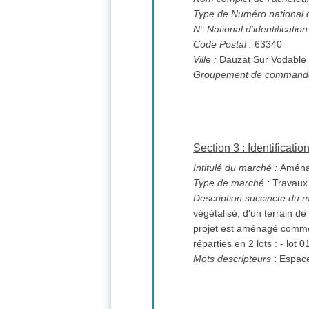
Type de Numéro national d'
N° National d'identification
Code Postal :
63340
Ville :
Dauzat Sur Vodable
Groupement de commande
Section 3 : Identificati
Intitulé du marché :
Aménag
Type de marché :
Travaux
Description succincte du 
végétalisé, d'un terrain de pétanque 
projet est aménagé comme un belvédère avec vue sur le Bourg
Mots descripteurs
: Espace