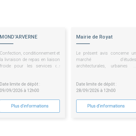
MOND'ARVERNE
Mairie de Royat
COMMUNAUTE
Confection, conditionnement et
Le présent avis concerne u
la livraison de repas en liaison
marché d'étude
froide pour les services de
architecturales, urbaines e
Mond'Arverne Communauté et
paysagères ayant pour obje
de son CIAS
l'élaboration d'un projet d
Date limite de dépôt :
Date limite de dépôt :
requalification de
09/09/2026 à 12h00
28/09/2026 à 12h00
Plus d'informations
Plus d'informations