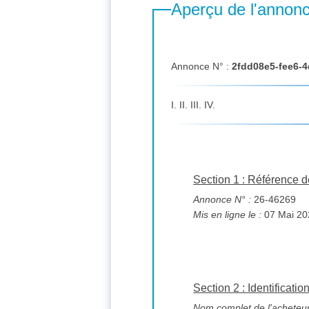
Aperçu de l'annon
Annonce N° :
2fdd08e5-fee6-
I. II. III. IV.
Section 1 : Référence de 
Annonce N° :
26-46269
Mis en ligne le :
Section 2 : Identificatio
Nom complet de l'acheteur