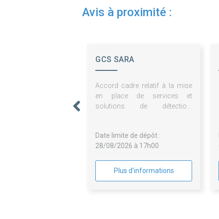
Avis à proximité :
GCS SARA
Accord cadre relatif à la mise
en place de services et
solutions de détection,
supervision, et protection du SI
- (SOC, EDR/EPP, SIEM, WAF,
Date limite de dépôt :
Antispam)
28/08/2026 à 17h00
Plus d'informations