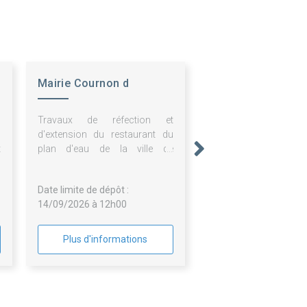
Mairie Cournon d
Auvergne
n
Travaux de réfection et
s
d'extension du restaurant du
t
plan d'eau de la ville de
t
Cournon-d'Auvergne
e
Date limite de dépôt :
14/09/2026 à 12h00
Plus d'informations