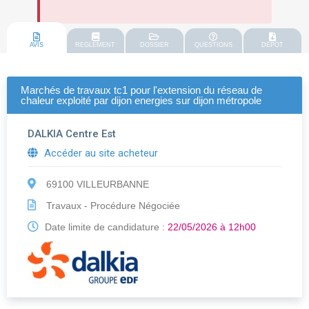
AVIS
REGLEMENT
DOSSIER
QUESTIONS
DEPOT
Marchés de travaux tc1 pour l'extension du réseau de
chaleur exploité par dijon energies sur dijon métropole
DALKIA Centre Est
Accéder au site acheteur
69100 VILLEURBANNE
Travaux - Procédure Négociée
Date limite de candidature :
22/05/2026 à 12h00