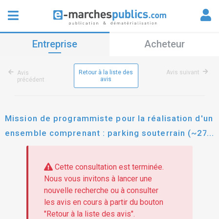
Entreprise
Acheteur
Retour à la liste des
Avis suivant
Avis
avis
précédent
Mission de programmiste pour la réalisation d'un
ensemble comprenant : parking souterrain (~270
places) complexe sportif bâtiment de
logements saisonniers garage à bus avec
Cette consultation est terminée.
logements en superstructure École, cantine et
Nous vous invitons à lancer une
nouvelle recherche ou à consulter
structures de petite enfance musée
les avis en cours à partir du bouton
"Retour à la liste des avis".