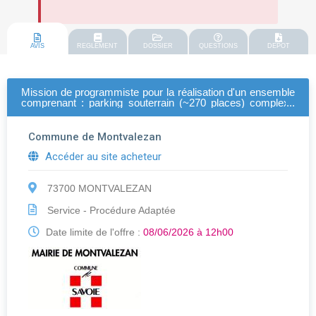
AVIS
REGLEMENT
DOSSIER
QUESTIONS
DEPOT
Mission de programmiste pour la réalisation d'un ensemble
comprenant : parking souterrain (~270 places) complexe
sportif bâtiment de logements saisonniers garage à bus
avec logements en superstructure École, cantine et
structures de petite enfance musée
Commune de Montvalezan
Accéder au site acheteur
73700 MONTVALEZAN
Service - Procédure Adaptée
Date limite de l'offre :
08/06/2026 à 12h00