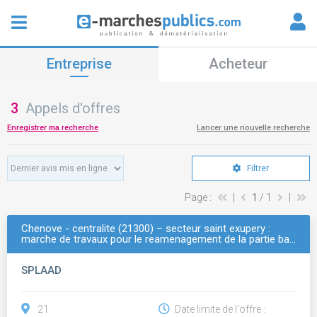
Entreprise
Acheteur
3
Appels d'offres
Enregistrer ma recherche
Lancer une nouvelle recherche
Filtrer
Page :
|
1
/ 1
|
Chenove - centralite (21300) – secteur saint exupery :
marche de travaux pour le reamenagement de la partie ba…
SPLAAD
21
Date limite de l'offre :