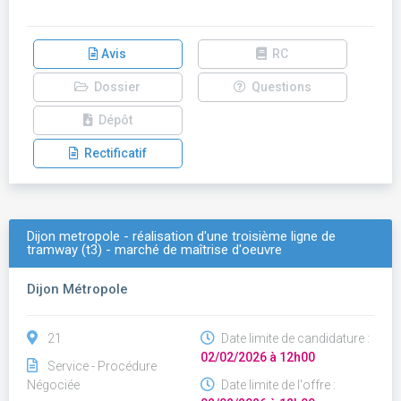
Avis
RC
Dossier
Questions
Dépôt
Rectificatif
Dijon metropole - réalisation d'une troisième ligne de
tramway (t3) - marché de maîtrise d'oeuvre
Dijon Métropole
21
Date limite de candidature :
02/02/2026 à 12h00
Service - Procédure
Négociée
Date limite de l'offre :