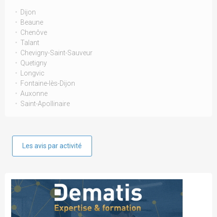
Dijon
Beaune
Chenôve
Talant
Chevigny-Saint-Sauveur
Quetigny
Longvic
Fontaine-lès-Dijon
Auxonne
Saint-Apollinaire
Les avis par activité