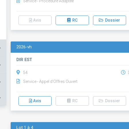
Service - Procédure Adaptée
Avis
RC
Dossier
2026-vh
+
DIR EST
+
54
D
+
Service - Appel d'Offres Ouvert
+
Avis
RC
Dossier
Lot 1 à 4