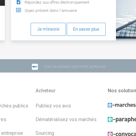
Répondez aux offres électroniquement
Soyez présent dans l'annuaire
Je m'inscris
En savoir plus
VOIR L'AUDIENCE CERTIFIÉE ACPM-OJD
Acheteur
Nos solutio
archés publics
Publiez vos avis
res
Dématérialisez vos marchés
 entreprise
Sourcing