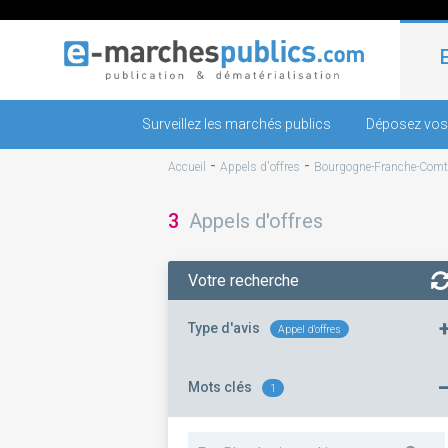
Surveillez les marchés publics
Déposez vos
-
-
Accueil
Appels d'offres
Bourgogne-Franche-Comt
3
Appels d'offres
Votre recherche
Type d'avis
Appel d'offres
Mots clés
1