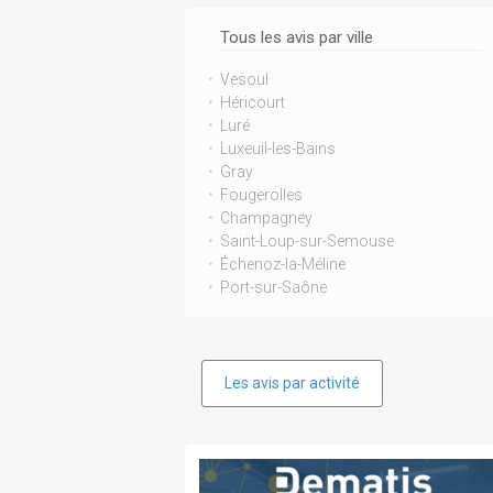
Tous les avis par ville
Vesoul
Héricourt
Luré
Luxeuil-les-Bains
Gray
Fougerolles
Champagney
Saint-Loup-sur-Semouse
Échenoz-la-Méline
Port-sur-Saône
Les avis par activité