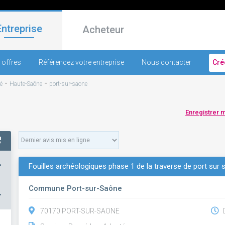
Entreprise
Acheteur
 offres
Référencez votre entreprise
Nous contacter
Cré
-
-
é
Haute-Saône
port-sur-saone
Enregistrer 
+
Fouilles archéologiques phase 1 de la traverse de port sur
Commune Port-sur-Saône
–
70170 PORT-SUR-SAONE
D