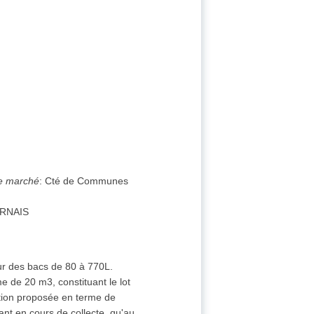
de marché
:
Cté de Communes
ERNAIS
r des bacs de 80 à 770L.
 de 20 m3, constituant le lot
ution proposée en terme de
tant en cours de collecte, qu'au