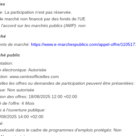
les
ée
:
La participation n'est pas réservée.
 de marché non financé par des fonds de l'UE
 l'accord sur les marchés publics (AMP)
:
non
ché
nts de marché
:
https://www.e-marchespublics.com/appel-offre/110517
hé public
ntation
:
e électronique
:
Autorisée
tion
:
www.centreofficielles.com
lles les offres ou demandes de participation peuvent être présentées
:
que
:
Non autorisée
ion des offres
:
18/08/2025
12:00 +02:00
é de l'offre
:
4
Mois
s à l'ouverture publique
:
/08/2025
14:00 +02:00
hé
:
 exécuté dans le cadre de programmes d'emplois protégés
:
Non