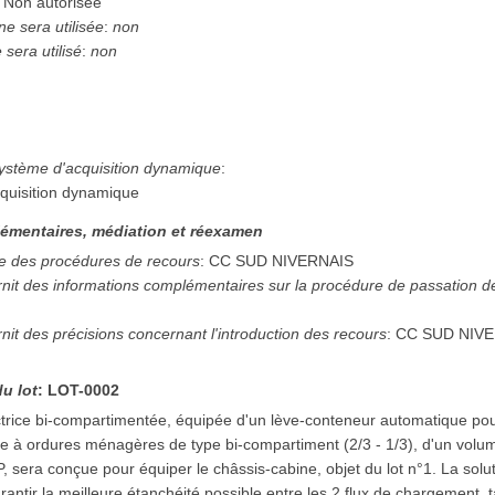
:
Non autorisée
e sera utilisée
:
non
sera utilisé
:
non
système d'acquisition dynamique
:
quisition dynamique
émentaires, médiation et réexamen
e des procédures de recours
:
CC SUD NIVERNAIS
urnit des informations complémentaires sur la procédure de passation 
rnit des précisions concernant l'introduction des recours
:
CC SUD NIV
du lot
:
LOT-0002
rice bi-compartimentée, équipée d'un lève-conteneur automatique pou
e à ordures ménagères de type bi-compartiment (2/3 - 1/3), d'un volume
 sera conçue pour équiper le châssis-cabine, objet du lot n°1. La sol
rantir la meilleure étanchéité possible entre les 2 flux de chargement, 