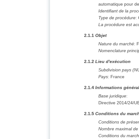
automatique pour de
Identifiant de la pro
Type de procédure
:
La procédure est ac
2.1.1
Objet
Nature du marché
:
F
Nomenclature princi
2.1.2
Lieu d'exécution
Subdivision pays (N
Pays
:
France
2.1.4
Informations généra
Base juridique
:
Directive 2014/24/U
2.1.5
Conditions du march
Conditions de prése
Nombre maximal de l
Conditions du marc