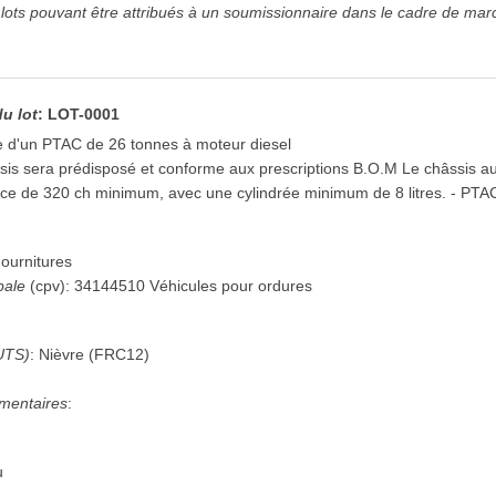
ots pouvant être attribués à un soumissionnaire dans le cadre de mar
du lot
:
LOT-0001
e d'un PTAC de 26 tonnes à moteur diesel
sis sera prédisposé et conforme aux prescriptions B.O.M Le châssis aur
ance de 320 ch minimum, avec une cylindrée minimum de 8 litres. - PTA
ournitures
pale
(
cpv
):
34144510
Véhicules pour ordures
UTS)
:
Nièvre
(
FRC12
)
mentaires
:
u