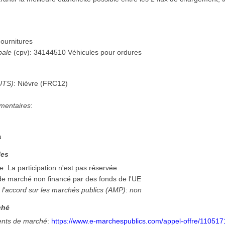
ournitures
pale
(
cpv
):
34144510
Véhicules pour ordures
UTS)
:
Nièvre
(
FRC12
)
mentaires
:
u
les
ée
:
La participation n'est pas réservée.
 de marché non financé par des fonds de l'UE
 l'accord sur les marchés publics (AMP)
:
non
ché
nts de marché
:
https://www.e-marchespublics.com/appel-offre/110517