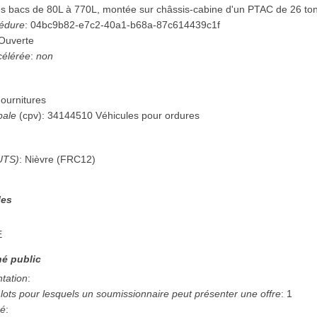
s bacs de 80L à 770L, montée sur châssis-cabine d'un PTAC de 26 to
cédure
:
04bc9b82-e7c2-40a1-b68a-87c614439c1f
Ouverte
célérée
:
non
ournitures
pale
(
cpv
):
34144510
Véhicules pour ordures
UTS)
:
Nièvre
(
FRC12
)
les
E
é public
ntation
:
ots pour lesquels un soumissionnaire peut présenter une offre
:
1
hé
: