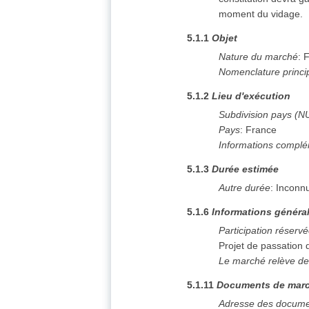
moment du vidage.
5.1.1
Objet
Nature du marché
:
F
Nomenclature princi
5.1.2
Lieu d'exécution
Subdivision pays (N
Pays
:
France
Informations complé
5.1.3
Durée estimée
Autre durée
:
Inconn
5.1.6
Informations généra
Participation réserv
Projet de passation
Le marché relève de
5.1.11
Documents de mar
Adresse des docume