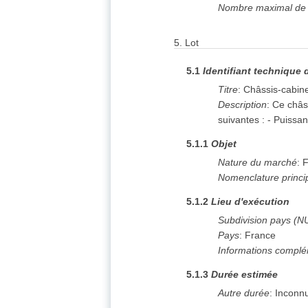
Nombre maximal de l
5.
Lot
5.1
Identifiant technique 
Titre
:
Châssis-cabin
Description
:
Ce châs
suivantes : - Puiss
5.1.1
Objet
Nature du marché
:
F
Nomenclature princi
5.1.2
Lieu d'exécution
Subdivision pays (N
Pays
:
France
Informations complé
5.1.3
Durée estimée
Autre durée
:
Inconn