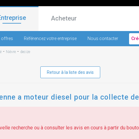
Entreprise
Acheteur
 offres
Référencez votre entreprise
Nous contacter
Cré
-
-
é
Nièvre
decize
Retour à la liste des avis
enne a moteur diesel pour la collecte 
elle recherche ou à consulter les avis en cours à partir du bouton