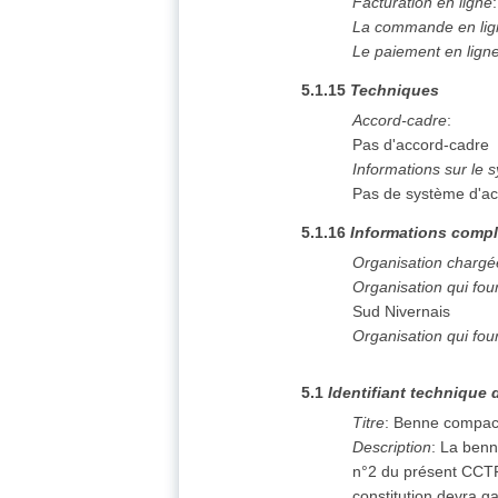
Facturation en ligne
La commande en lign
Le paiement en ligne 
5.1.15
Techniques
Accord-cadre
:
Pas d'accord-cadre
Informations sur le 
Pas de système d'ac
5.1.16
Informations compl
Organisation chargé
Organisation qui fo
Sud Nivernais
Organisation qui fou
5.1
Identifiant technique 
Titre
:
Benne compact
Description
:
La benn
n°2 du présent CCTP,
constitution devra ga