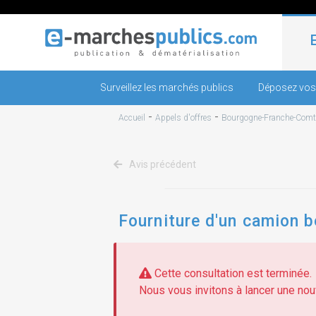
Surveillez les marchés publics
Déposez vos
-
-
Accueil
Appels d'offres
Bourgogne-Franche-Comt
Avis précédent
Fourniture d'un camion b
Cette consultation est terminée.
Nous vous invitons à lancer une nouv