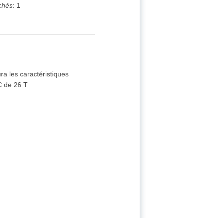
chés
:
1
a les caractéristiques
C de 26 T