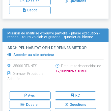
Dossier
Questions
Dépôt
Mission de maîtrise d'oeuvre partielle - phase exécution -
rennes - tours volclair et grisons - quartier du blosne
ARCHIPEL HABITAT OPH DE RENNES METROP.
Accéder au site acheteur
35000 RENNES
Date limite de candidature :
12/08/2026 à 16h00
Service - Procédure
Adaptée
Avis
RC
Dossier
Questions