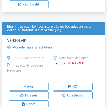
Rectificatif
Ehar - travaux - lot fourniture câbles (cc adapté) parc
eolien du harault -ille et vilaine (35)
VENSOLAIR
Accéder au site acheteur
35760 Saint Grégoire
Date limite de l'offre :
07/08/2026 à 12h00
Travaux - Procédure
Négociée
Avis
RC
Dossier
Questions
Dépôt