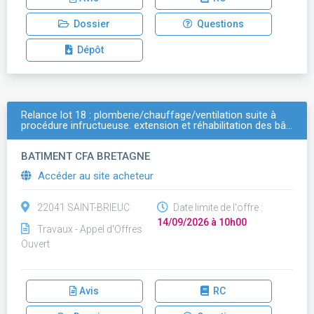
Dossier
Questions
Dépôt
Relance lot 18 : plomberie/chauffage/ventilation suite à
procédure infructueuse. extension et réhabilitation des bâ…
BATIMENT CFA BRETAGNE
Accéder au site acheteur
22041 SAINT-BRIEUC
Date limite de l'offre :
14/09/2026 à 10h00
Travaux - Appel d'Offres
Ouvert
Avis
RC