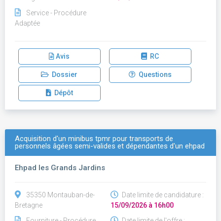
Service - Procédure
Adaptée
Avis
RC
Dossier
Questions
Dépôt
Acquisition d'un minibus tpmr pour transports de
personnels âgées semi-valides et dépendantes d'un ehpad
Ehpad les Grands Jardins
35350 Montauban-de-
Date limite de candidature :
Bretagne
15/09/2026 à 16h00
Fourniture - Procédure
Date limite de l'offre :