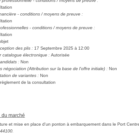
té professionnelle - conditions / moyens de preuve :
ltation
nancière - conditions / moyens de preuve :
ltation
ofessionnelles - conditions / moyens de preuve :
ltation
bjet
ception des plis :
17 Septembre 2025 à 12:00
r catalogue électronique :
Autorisée
andidats :
Non
Possibilité d'attribution sans négociation (Attribution sur la base de l'offre initiale) :
Non
tation de variantes :
Non
 règlement de la consultation
on du marché
ture et mise en place d'un ponton à embarquement dans le Port Centr
5244100.