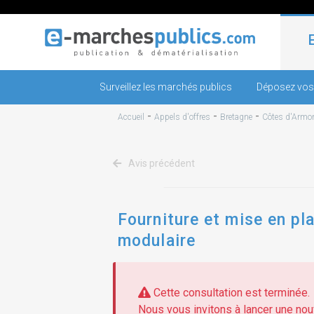
Surveillez les marchés publics
Déposez vos
-
-
-
Accueil
Appels d'offres
Bretagne
Côtes d'Armo
Avis précédent
Fourniture et mise en pl
modulaire
Cette consultation est terminée.
Nous vous invitons à lancer une nouv