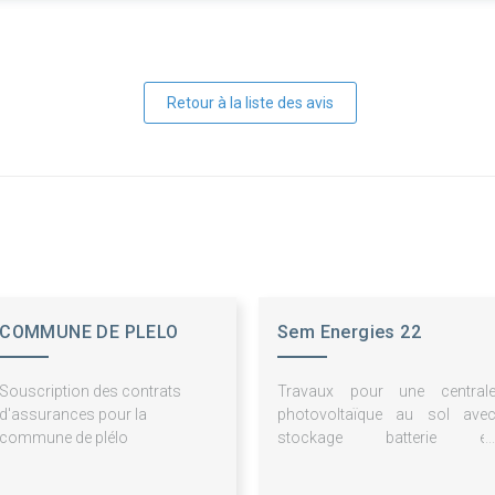
Retour à la liste des avis
COMMUNE DE PLELO
Sem Energies 22
Souscription des contrats
Travaux pour une central
d'assurances pour la
photovoltaïque au sol ave
commune de plélo
stockage batterie e
autoconsommation collectiv
sur la commune de Bréhand