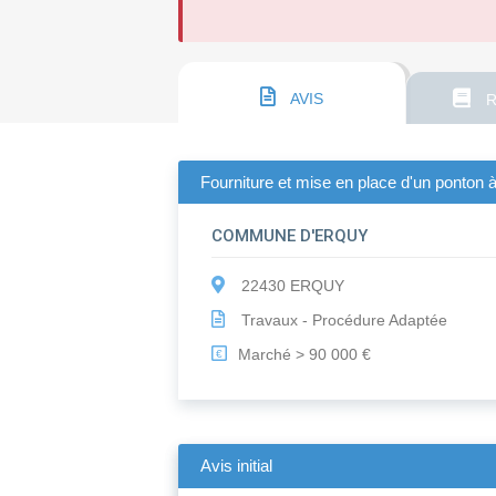
AVIS
R
Fourniture et mise en place d'un ponton
COMMUNE D'ERQUY
22430 ERQUY
Travaux - Procédure Adaptée
Marché > 90 000 €
€
Avis initial