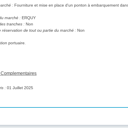
marché :
Fourniture et mise en place d'un ponton à embarquement dans 
 du marché :
ERQUY
des tranches :
Non
e réservation de tout ou partie du marché :
Non
lation portuaire.
ns Complementaires
is :
01 Juillet 2025