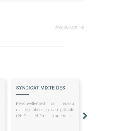
Avis suivant
SYNDICAT MIXTE DES
EAUX DU JAUDY
e
Renouvellement du réseau
c
d'alimentation en eau potable
n
(AEP) - 50ème Tranche de
e
Travaux