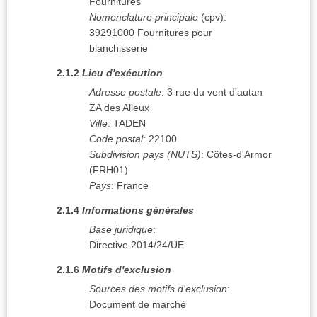
Fournitures
Nomenclature principale
(
cpv
):
39291000
Fournitures pour
blanchisserie
2.1.2
Lieu d'exécution
Adresse postale
:
3 rue du vent d'autan
ZA des Alleux
Ville
:
TADEN
Code postal
:
22100
Subdivision pays (NUTS)
:
Côtes-d'Armor
(
FRH01
)
Pays
:
France
2.1.4
Informations générales
Base juridique
:
Directive 2014/24/UE
2.1.6
Motifs d'exclusion
Sources des motifs d'exclusion
:
Document de marché